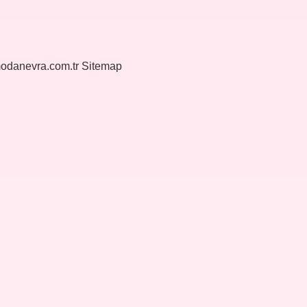
modanevra.com.tr
Sitemap