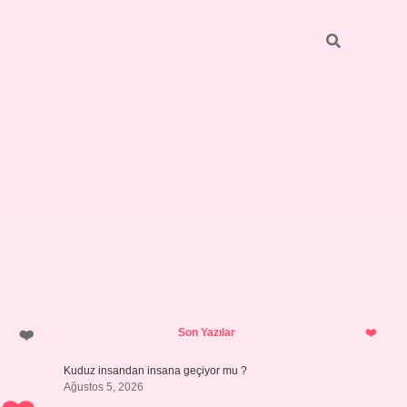
Sidebar
https://elexbett.net/
betexper.xy
Son Yazılar
Kuduz insandan insana geçiyor mu ?
Ağustos 5, 2026