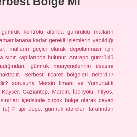
rbest Bölge Mi
 gümrük kontrolü altında gümrüklü malların
 tamamlanana kadar gerekli işlemlerin yapıldığı
ar, malların geçici olarak depolanması için
eya sınır kapılarında bulunur. Antrepo gümrüklü
madığından, gümrük muayenelerinin esasını
ktadır. Serbest ticaret bölgeleri nelerdir?
rdir? sorusuna Mersin limanı ve Yumurtalık
, Kayser, Gaziantep, Mardin, İpekyolu, Filyos,
ınırları içerisinde birçok bölge olarak cevap
? (e) F tipi depo, gümrük idareleri tarafından