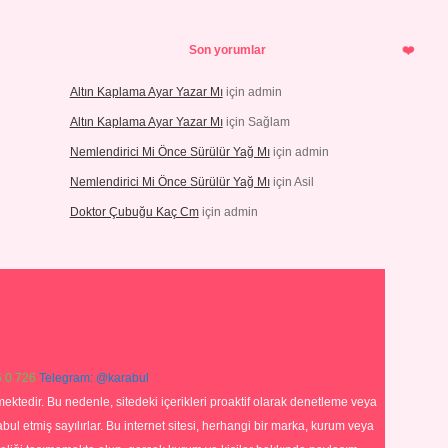
Son yorumlar
Altın Kaplama Ayar Yazar Mı
için
admin
Altın Kaplama Ayar Yazar Mı
için
Sağlam
Nemlendirici Mi Önce Sürülür Yağ Mı
için
admin
Nemlendirici Mi Önce Sürülür Yağ Mı
için
Asil
Doktor Çubuğu Kaç Cm
için
admin
 0 726
Telegram: @karabul
ektedir. Bu nedenle, sitedeki içerikleri proaktif olarak denetleme veya
 etmiş sayılırlar. Bu internet sitesi, herhangi bir marka, kurum veya