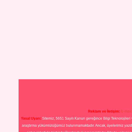
Reklam ve İletişim:
E-mail
Yasal Uyarı:
Sitemiz, 5651 Sayılı Kanun gereğince Bilgi Teknolojileri 
araştırma yükümlülüğümüz bulunmamaktadır. Ancak, üyelerimiz yazdıkla