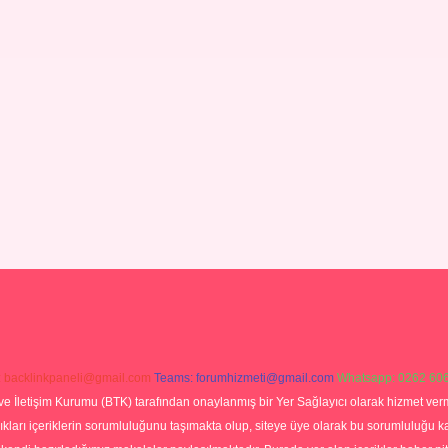
:
backlinkpaneli@gmail.com
Teams:
forumhizmeti@gmail.com
Whatsapp: 0262 606
ve İletişim Kurumu (BTK) tarafından onaylanmış bir Yer Sağlayıcı olarak hizmet verm
rı içeriklerin sorumluluğunu taşımakta olup, siteye üye olarak bu sorumluluğu kabul