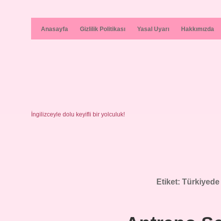
Anasayfa
Gizlilik Politikası
Yasal Uyarı
Hakkımızda
İngilizceyle dolu keyifli bir yolculuk!
Etiket:
Türkiyede 