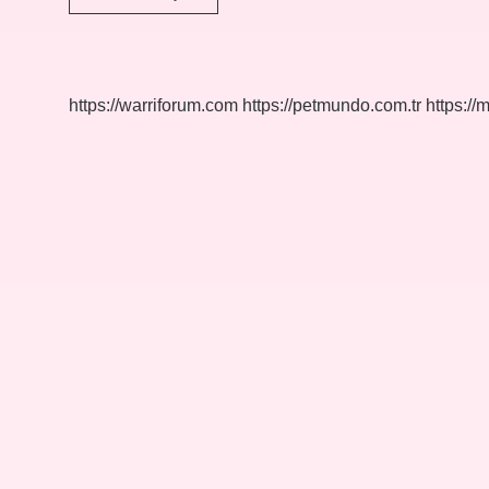
Serbest
Bölge
Mi
https://warriforum.com
https://petmundo.com.tr
https://