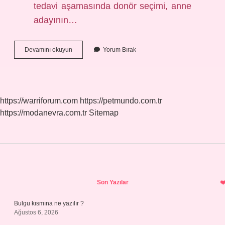
tedavi aşamasında donör seçimi, anne
adayının…
Tüp
Devamını okuyun
Yorum Bırak
Bebek
Çocukları
Zeki
Olur
Mu
https://warriforum.com
https://petmundo.com.tr
https://modanevra.com.tr
Sitemap
Sidebar
Son Yazılar
Bulgu kısmına ne yazılır ?
Ağustos 6, 2026