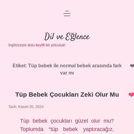
menüyü
Anasayfa
aç
Gizlilik Politikası
Dil ve Eğlence
İngilizceyle dolu keyifli bir yolculuk!
Yasal Uyarı
Hakkımızda
Etiket:
Tüp bebek ile normal bebek arasında fark
var mı
Tüp Bebek Çocukları Zeki Olur Mu
Tarih: Kasım 30, 2024
Tüp bebek çocukları güzel olur mu?
Toplumda “tüp bebek yaptıracağız,