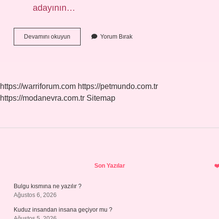
adayının…
Tüp
Devamını okuyun
Yorum Bırak
Bebek
Çocukları
Zeki
Olur
Mu
https://warriforum.com
https://petmundo.com.tr
https://modanevra.com.tr
Sitemap
Sidebar
Son Yazılar
Bulgu kısmına ne yazılır ?
Ağustos 6, 2026
Kuduz insandan insana geçiyor mu ?
Ağustos 5, 2026