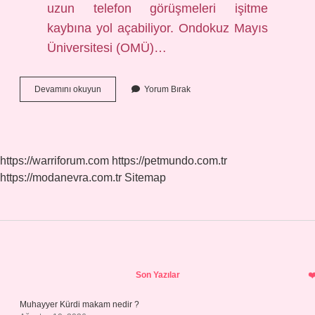
uzun telefon görüşmeleri işitme
kaybına yol açabiliyor. Ondokuz Mayıs
Üniversitesi (OMÜ)…
Aşırı
Devamını okuyun
Yorum Bırak
Cep
Telefonu
Kullanımının
Zararları
Nelerdir
https://warriforum.com
https://petmundo.com.tr
https://modanevra.com.tr
Sitemap
Sidebar
Son Yazılar
Muhayyer Kürdi makam nedir ?