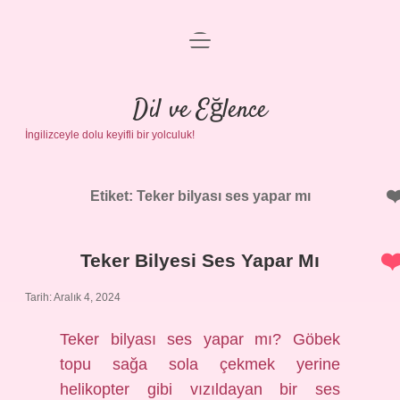
menüyü
Anasayfa
aç
Gizlilik Politikası
Dil ve Eğlence
İngilizceyle dolu keyifli bir yolculuk!
Yasal Uyarı
Hakkımızda
Etiket:
Teker bilyası ses yapar mı
Teker Bilyesi Ses Yapar Mı
Tarih: Aralık 4, 2024
Teker bilyası ses yapar mı? Göbek
topu sağa sola çekmek yerine
helikopter gibi vızıldayan bir ses