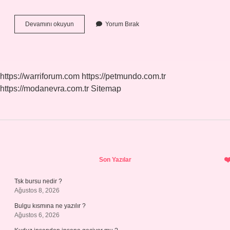
Teker
Devamını okuyun
Yorum Bırak
Bilyesi
Ses
Yapar
Mı
https://warriforum.com
https://petmundo.com.tr
https://modanevra.com.tr
Sitemap
Sidebar
Son Yazılar
Tsk bursu nedir ?
Ağustos 8, 2026
Bulgu kısmına ne yazılır ?
Ağustos 6, 2026