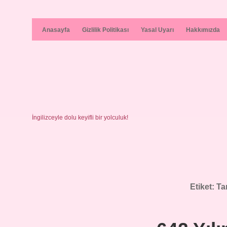
Anasayfa
Gizlilik Politikası
Yasal Uyarı
Hakkımızda
İngilizceyle dolu keyifli bir yolculuk!
Etiket:
Ta