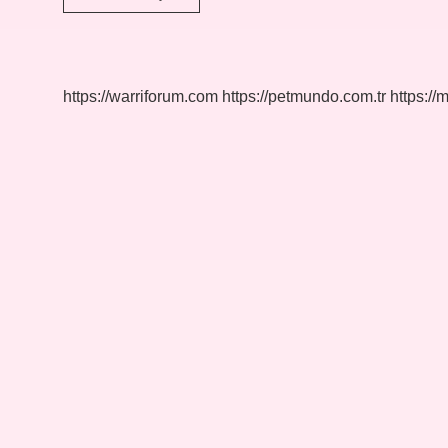
Yılında
Ne
Oldu
https://warriforum.com
https://petmundo.com.tr
https://