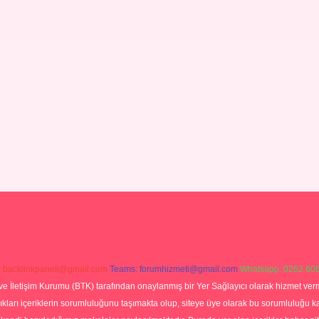
:
backlinkpaneli@gmail.com
Teams:
forumhizmeti@gmail.com
Whatsapp: 0262 606
ve İletişim Kurumu (BTK) tarafından onaylanmış bir Yer Sağlayıcı olarak hizmet verm
rı içeriklerin sorumluluğunu taşımakta olup, siteye üye olarak bu sorumluluğu kabul