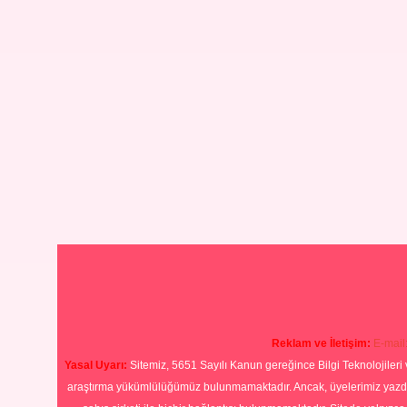
Reklam ve İletişim:
E-mail
Yasal Uyarı:
Sitemiz, 5651 Sayılı Kanun gereğince Bilgi Teknolojileri 
araştırma yükümlülüğümüz bulunmamaktadır. Ancak, üyelerimiz yazdıkla