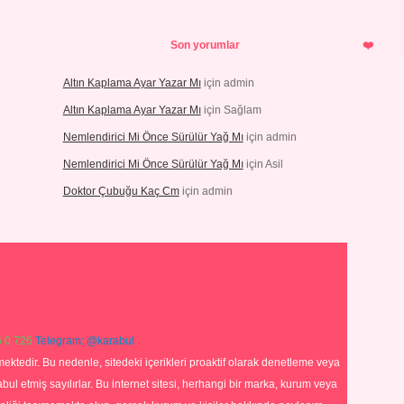
Son yorumlar
Altın Kaplama Ayar Yazar Mı
için
admin
Altın Kaplama Ayar Yazar Mı
için
Sağlam
Nemlendirici Mi Önce Sürülür Yağ Mı
için
admin
Nemlendirici Mi Önce Sürülür Yağ Mı
için
Asil
Doktor Çubuğu Kaç Cm
için
admin
 0 726
Telegram: @karabul
ektedir. Bu nedenle, sitedeki içerikleri proaktif olarak denetleme veya
 etmiş sayılırlar. Bu internet sitesi, herhangi bir marka, kurum veya