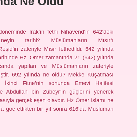
ında Ne Oldu
neminde Irak’ın fethi Nihavend’in 642’deki
eyin tarihi? Müslümanların Mısır’ı
şid’in zaferiyle Mısır fethedildi. 642 yılında
arihinde Hz. Ömer zamanında 21 (642) yılında
sında yapılan ve Müslümanların zaferiyle
ştir. 692 yılında ne oldu? Mekke Kuşatması
ife Abdullah bin Zübeyr’in güçlerini yenerek
masıyla gerçekleşen olaydır. Hz Ömer islamı ne
a göç ettikten bir yıl sonra 616’da Müslüman