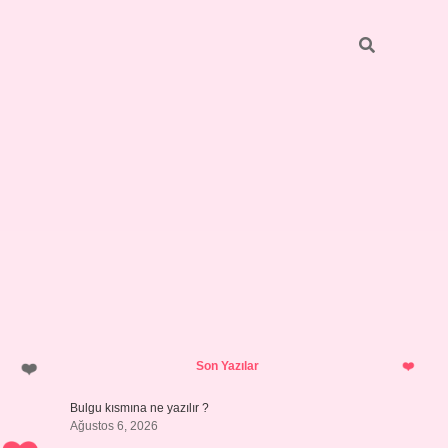
Sidebar
https://elexbett.net/
betexper.xy
Son Yazılar
Bulgu kısmına ne yazılır ?
Ağustos 6, 2026