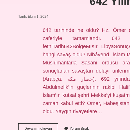
642 Yıl
Tarih: Ekim 1, 2024
642 tarihinde ne oldu? Hz. Ömer dö
zaferiyle tamamlandı. 642 n
fethiTarih642BölgeMısır, LibyaSonuçRe
hangi savaş oldu? Nihâvend, İslam t
Müslümanlarla Sasani ordusu ara
sonuçlanan savaştan dolayı ünlenmi
(Arapça: حصار مكة‎), 692 yılında İkinci Fitne’nin sonunda Emevi Halifesi
Abdülmelik’in güçlerinin rakibi Hal
İslam’ın kutsal şehri Mekke’yi kuşat
zaman kabul etti? Ömer, Habeşistan’
oldu. Yaygın rivayetlere…
642
Devamını okuyun
Yorum Bırak