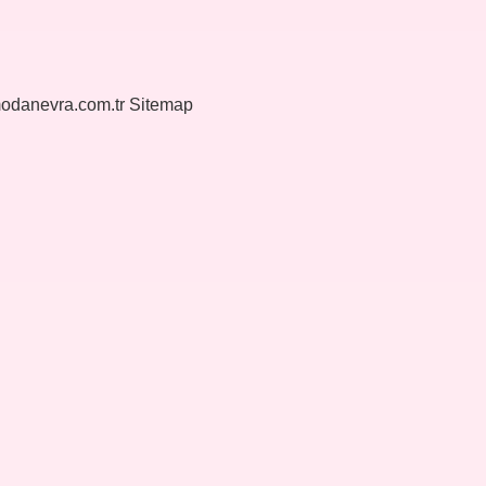
modanevra.com.tr
Sitemap