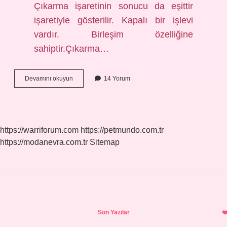
Çıkarma işaretinin sonucu da eşittir
işaretiyle gösterilir. Kapalı bir işlevi
vardır. Birleşim özelliğine
sahiptir.Çıkarma…
Tam
Devamını okuyun
14 Yorum
Sayılarla
Çıkarma
Işlemi
Ne
Anlama
https://warriforum.com
https://petmundo.com.tr
Gelir
https://modanevra.com.tr
Sitemap
Sidebar
Son Yazılar