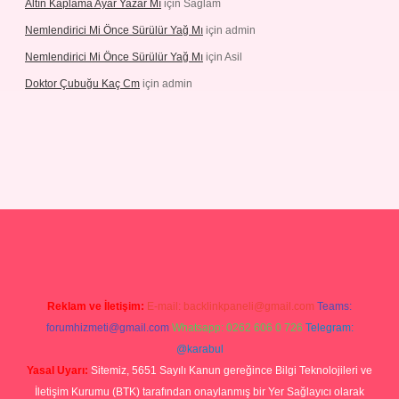
Altın Kaplama Ayar Yazar Mı
için
Sağlam
Nemlendirici Mi Önce Sürülür Yağ Mı
için
admin
Nemlendirici Mi Önce Sürülür Yağ Mı
için
Asil
Doktor Çubuğu Kaç Cm
için
admin
texper.xyz
Reklam ve İletişim:
E-mail:
backlinkpaneli@gmail.com
Teams:
forumhizmeti@gmail.com
Whatsapp: 0262 606 0 726
Telegram:
@karabul
Yasal Uyarı:
Sitemiz, 5651 Sayılı Kanun gereğince Bilgi Teknolojileri ve
İletişim Kurumu (BTK) tarafından onaylanmış bir Yer Sağlayıcı olarak