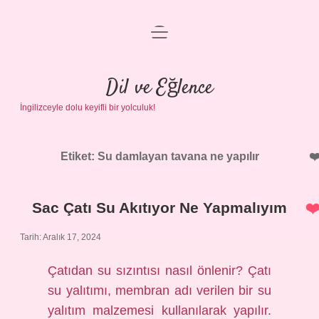
menüyü
Anasayfa
aç
Gizlilik Politikası
Dil ve Eğlence
İngilizceyle dolu keyifli bir yolculuk!
Yasal Uyarı
Hakkımızda
Etiket:
Su damlayan tavana ne yapılır
Sac Çatı Su Akıtıyor Ne Yapmalıyım
Tarih: Aralık 17, 2024
Çatıdan su sızıntısı nasıl önlenir? Çatı
su yalıtımı, membran adı verilen bir su
yalıtım malzemesi kullanılarak yapılır.