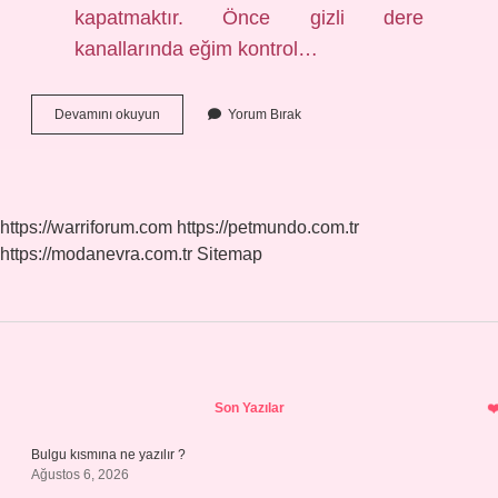
kapatmaktır. Önce gizli dere
kanallarında eğim kontrol…
Sac
Devamını okuyun
Yorum Bırak
Çatı
Su
Akıtıyor
Ne
Yapmalıyım
https://warriforum.com
https://petmundo.com.tr
https://modanevra.com.tr
Sitemap
Sidebar
Son Yazılar
Bulgu kısmına ne yazılır ?
Ağustos 6, 2026