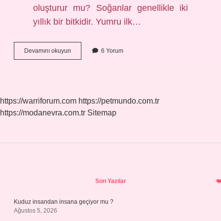
oluşturur mu? Soğanlar genellikle iki
yıllık bir bitkidir. Yumru ilk…
Soğan
Devamını okuyun
6 Yorum
Nasıl
Ürer
https://warriforum.com
https://petmundo.com.tr
https://modanevra.com.tr
Sitemap
Sidebar
Son Yazılar
Kuduz insandan insana geçiyor mu ?
Ağustos 5, 2026