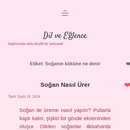
menüyü
Anasayfa
aç
Gizlilik Politikası
Dil ve Eğlence
İngilizceyle dolu keyifli bir yolculuk!
Yasal Uyarı
Hakkımızda
Etiket:
Soğanın köküne ne denir
Soğan Nasıl Ürer
Tarih: Eylül 19, 2024
Soğan ile üreme nasıl yapılır? Pullarla
kaplı kalın, şişkin bir gövde ekseninden
oluşur. Dikilen soğanlar ilkbaharda