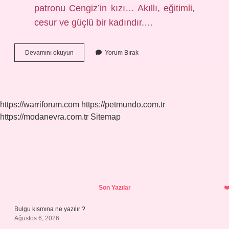
patronu Cengiz’in kızı… Akıllı, eğitimli,
cesur ve güçlü bir kadındır.…
Halit
Devamını okuyun
Yorum Bırak
Bilgiç
Kimdir
Vikipedi
https://warriforum.com
https://petmundo.com.tr
https://modanevra.com.tr
Sitemap
Sidebar
Son Yazılar
Bulgu kısmına ne yazılır ?
Ağustos 6, 2026