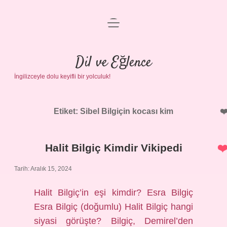
menüyü
Anasayfa
aç
Gizlilik Politikası
Dil ve Eğlence
İngilizceyle dolu keyifli bir yolculuk!
Yasal Uyarı
Hakkımızda
Etiket:
Sibel Bilgiçin kocası kim
Halit Bilgiç Kimdir Vikipedi
Tarih: Aralık 15, 2024
Halit Bilgiç’in eşi kimdir? Esra Bilgiç
Esra Bilgiç (doğumlu) Halit Bilgiç hangi
siyasi görüşte? Bilgiç, Demirel’den