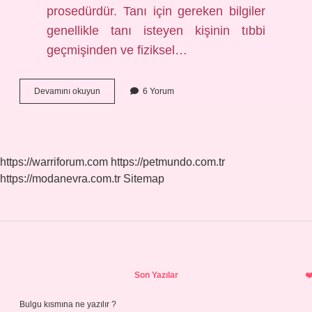
prosedürdür. Tanı için gereken bilgiler
genellikle tanı isteyen kişinin tıbbi
geçmişinden ve fiziksel…
Hemşirelikte
Devamını okuyun
6 Yorum
Tanı
Nedir
https://warriforum.com
https://petmundo.com.tr
https://modanevra.com.tr
Sitemap
Sidebar
Son Yazılar
Bulgu kısmına ne yazılır ?