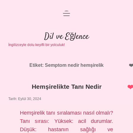
menüyü
Anasayfa
aç
Gizlilik Politikası
Dil ve Eğlence
İngilizceyle dolu keyifli bir yolculuk!
Yasal Uyarı
Hakkımızda
Etiket:
Semptom nedir hemşirelik
Hemşirelikte Tanı Nedir
Tarih: Eylül 30, 2024
Hemşirelik tanı sıralaması nasıl olmalı?
Tanı sırası: Yüksek: acil durumlar.
Düşük: hastanın sağlığı ve