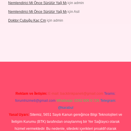
Nemlendirici Mi Önce Sürülür Yağ Mı
için
admin
Nemlendirici Mi Önce Sürülür Yağ Mı
için
Asil
Doktor Çubuğu Kaç Cm
için
admin
texper.xyz
Reklam ve İletişim:
E-mail:
backlinkpaneli@gmail.com
Teams:
forumhizmeti@gmail.com
Whatsapp: 0262 606 0 726
Telegram:
@karabul
Yasal Uyarı:
Sitemiz, 5651 Sayılı Kanun gereğince Bilgi Teknolojileri ve
İletişim Kurumu (BTK) tarafından onaylanmış bir Yer Sağlayıcı olarak
hizmet vermektedir. Bu nedenle, sitedeki içerikleri proaktif olarak