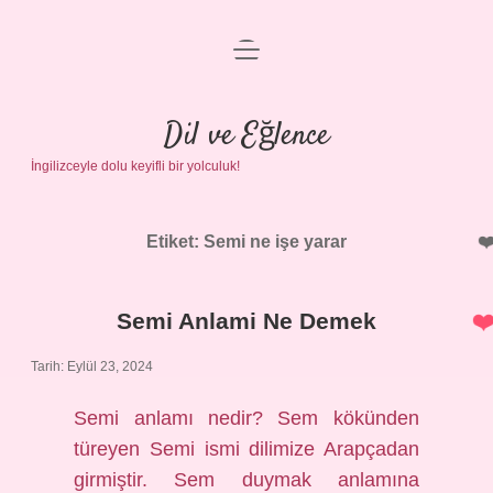
menüyü
Anasayfa
aç
Gizlilik Politikası
Dil ve Eğlence
İngilizceyle dolu keyifli bir yolculuk!
Yasal Uyarı
Hakkımızda
Etiket:
Semi ne işe yarar
Semi Anlami Ne Demek
Tarih: Eylül 23, 2024
Semi anlamı nedir? Sem kökünden
türeyen Semi ismi dilimize Arapçadan
girmiştir. Sem duymak anlamına