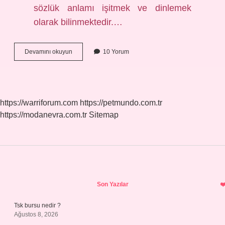
sözlük anlamı işitmek ve dinlemek
olarak bilinmektedir.…
Semi
Devamını okuyun
10 Yorum
Anlami
Ne
Demek
https://warriforum.com
https://petmundo.com.tr
https://modanevra.com.tr
Sitemap
Sidebar
Son Yazılar
Tsk bursu nedir ?
Ağustos 8, 2026