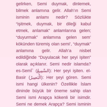
gelirken, Semi duymak, dinlemek,
bilmek anlamına gelir. Allah’ın Semi
isminin anlamı nedir? Sözlükte
“işitmek, duymak, bir dileği kabul
etmek, anlamak” anlamlarına gelen;
“duyurmak” anlamına gelen sem’
kökünden türemiş olan semi’, “duymak”
anlamına gelir. Allah’a nisbet
edildiğinde “Duyulacak her şeyi işiten”
olarak açıklanır. Semi nedir islamda?
es-Semî` (السَّمِيعُ): Her şeyi işiten. el-
Basir (الْبَصِيرُ): Her şeyi gören. Semi
ismi hangi ülkenin? Özellikle İslam
dininde büyük bir öneme sahip olan
Semi ismi Arapça kökenli bir isimdir.
Semi ne demek Arapça? Semi isminin