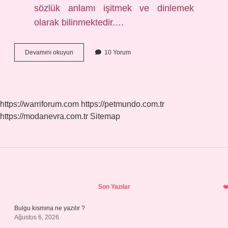
sözlük anlamı işitmek ve dinlemek
olarak bilinmektedir.…
Semi
Devamını okuyun
10 Yorum
Anlami
Ne
Demek
https://warriforum.com
https://petmundo.com.tr
https://modanevra.com.tr
Sitemap
Sidebar
Son Yazılar
Bulgu kısmına ne yazılır ?
Ağustos 6, 2026