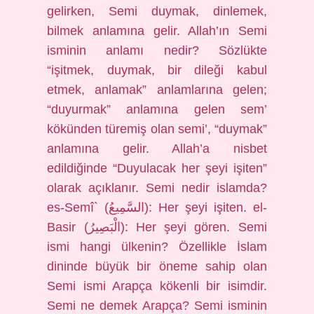
gelirken, Semi duymak, dinlemek,
bilmek anlamına gelir. Allah’ın Semi
isminin anlamı nedir? Sözlükte
“işitmek, duymak, bir dileği kabul
etmek, anlamak” anlamlarına gelen;
“duyurmak” anlamına gelen sem’
kökünden türemiş olan semi’, “duymak”
anlamına gelir. Allah’a nisbet
edildiğinde “Duyulacak her şeyi işiten”
olarak açıklanır. Semi nedir islamda?
es-Semî` (السَّمِيعُ): Her şeyi işiten. el-
Basir (الْبَصِيرُ): Her şeyi gören. Semi
ismi hangi ülkenin? Özellikle İslam
dininde büyük bir öneme sahip olan
Semi ismi Arapça kökenli bir isimdir.
Semi ne demek Arapça? Semi isminin