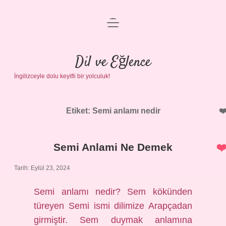
menüyü
Anasayfa
aç
Gizlilik Politikası
Dil ve Eğlence
İngilizceyle dolu keyifli bir yolculuk!
Yasal Uyarı
Hakkımızda
Etiket:
Semi anlamı nedir
Semi Anlami Ne Demek
Tarih: Eylül 23, 2024
Semi anlamı nedir? Sem kökünden
türeyen Semi ismi dilimize Arapçadan
girmiştir. Sem duymak anlamına