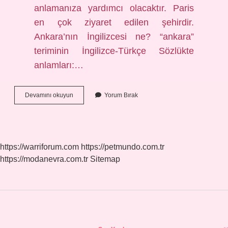
anlamanıza yardımcı olacaktır. Paris
en çok ziyaret edilen şehirdir.
Ankara’nın İngilizcesi ne? “ankara”
teriminin İngilizce-Türkçe Sözlükte
anlamları:…
Istanbul
Devamını okuyun
Yorum Bırak
Ingilizce
Nasıl
Yazılır
https://warriforum.com
https://petmundo.com.tr
https://modanevra.com.tr
Sitemap
Sidebar