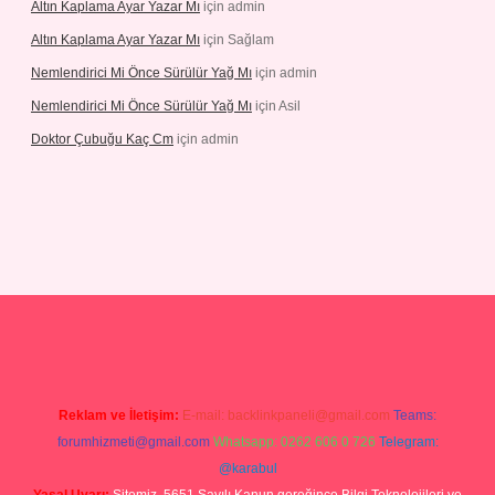
Altın Kaplama Ayar Yazar Mı
için
admin
Altın Kaplama Ayar Yazar Mı
için
Sağlam
Nemlendirici Mi Önce Sürülür Yağ Mı
için
admin
Nemlendirici Mi Önce Sürülür Yağ Mı
için
Asil
Doktor Çubuğu Kaç Cm
için
admin
betexper.xyz
Reklam ve İletişim:
E-mail:
backlinkpaneli@gmail.com
Teams:
forumhizmeti@gmail.com
Whatsapp: 0262 606 0 726
Telegram:
@karabul