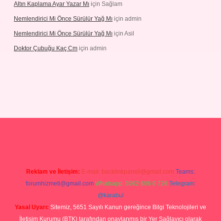
Altın Kaplama Ayar Yazar Mı
için
Sağlam
Nemlendirici Mi Önce Sürülür Yağ Mı
için
admin
Nemlendirici Mi Önce Sürülür Yağ Mı
için
Asil
Doktor Çubuğu Kaç Cm
için
admin
texper.xyz
Reklam ve İletişim:
E-mail:
backlinkpaneli@gmail.com
Teams:
forumhizmeti@gmail.com
Whatsapp: 0262 606 0 726
Telegram:
@karabul
Yasal Uyarı:
Sitemiz, 5651 Sayılı Kanun gereğince Bilgi Teknolojileri ve
İletişim Kurumu (BTK) tarafından onaylanmış bir Yer Sağlayıcı olarak