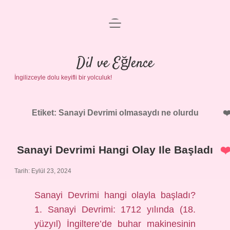
menüyü
Anasayfa
aç
Gizlilik Politikası
Dil ve Eğlence
İngilizceyle dolu keyifli bir yolculuk!
Yasal Uyarı
Hakkımızda
Etiket:
Sanayi Devrimi olmasaydı ne olurdu
Sanayi Devrimi Hangi Olay Ile Başladı
Tarih: Eylül 23, 2024
Sanayi Devrimi hangi olayla başladı?
1. Sanayi Devrimi: 1712 yılında (18.
yüzyıl) İngiltere’de buhar makinesinin