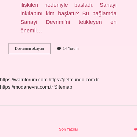
ilişkileri nedeniyle başladı. Sanayi
inkılabını kim başlattı? Bu bağlamda
Sanayi Devrimi’ni tetikleyen en
önemli…
Sanayi
Devamını okuyun
14 Yorum
Devrimi
Hangi
Olay
Ile
Başladı
https://warriforum.com
https://petmundo.com.tr
https://modanevra.com.tr
Sitemap
Sidebar
Son Yazılar