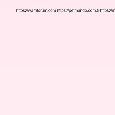
Dile
Tercüme
https://warriforum.com
https://petmundo.com.tr
https://
Edildi