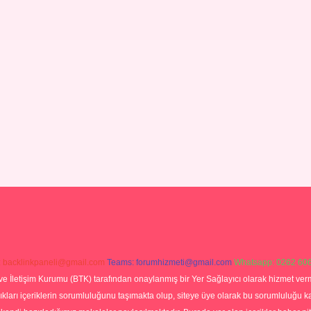
:
backlinkpaneli@gmail.com
Teams:
forumhizmeti@gmail.com
Whatsapp: 0262 606
ve İletişim Kurumu (BTK) tarafından onaylanmış bir Yer Sağlayıcı olarak hizmet verm
rı içeriklerin sorumluluğunu taşımakta olup, siteye üye olarak bu sorumluluğu kabul