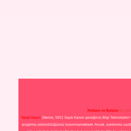
Reklam ve İletişim:
E-mail
Yasal Uyarı:
Sitemiz, 5651 Sayılı Kanun gereğince Bilgi Teknolojileri 
araştırma yükümlülüğümüz bulunmamaktadır. Ancak, üyelerimiz yazdıkla