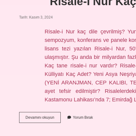
Risale-I Nur Kaç
Tarih: Kasım 3, 2024
Risale-i Nur kaç dile çevrilmiş? Yur
sempozyum, konferans ve panele kon
lisans tezi yazılan Risale-i Nur, 50
ulaşmıştır. Şu anda bir milyardan fazl
Kaç tane risale-i nur vardır? Risale-
Külliyatı Kaç Adet? Yeni Asya Neşri
(YENİ ARANJMAN, CEP KALIBI, TE
ayet tefsir edilmiştir? Risalelerd
Kastamonu Lahikası’nda 7; Emirdağ 
Risale-
Devamını okuyun
Yorum Bırak
I
Nur
Kaç