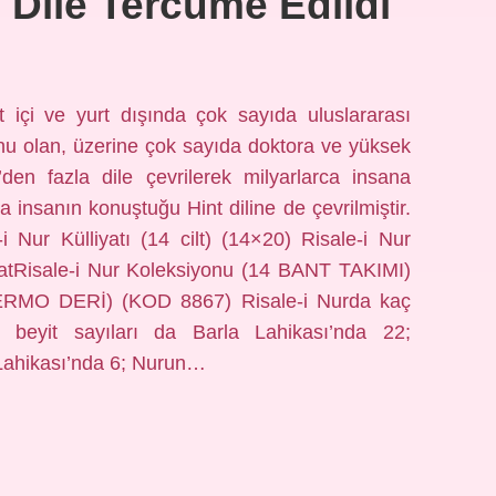
 Dile Tercüme Edildi
t içi ve yurt dışında çok sayıda uluslararası
u olan, üzerine çok sayıda doktora ve yüksek
’den fazla dile çevrilerek milyarlarca insana
a insanın konuştuğu Hint diline de çevrilmiştir.
i Nur Külliyatı (14 cilt) (14×20) Risale-i Nur
yatRisale-i Nur Koleksiyonu (14 BANT TAKIMI)
RMO DERİ) (KOD 8867) Risale-i Nurda kaç
eki beyit sayıları da Barla Lahikası’nda 22;
Lahikası’nda 6; Nurun…