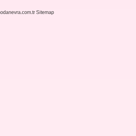
modanevra.com.tr
Sitemap