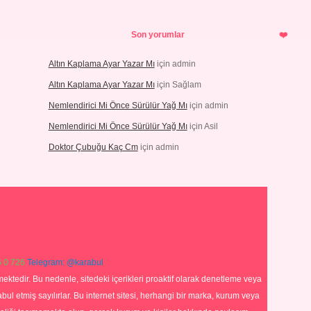
Son yorumlar
Altın Kaplama Ayar Yazar Mı
için
admin
Altın Kaplama Ayar Yazar Mı
için
Sağlam
Nemlendirici Mi Önce Sürülür Yağ Mı
için
admin
Nemlendirici Mi Önce Sürülür Yağ Mı
için
Asil
Doktor Çubuğu Kaç Cm
için
admin
 0 726
Telegram: @karabul
ektedir. Bu nedenle, sitedeki içerikleri proaktif olarak denetleme veya
 etmiş sayılırlar. Bu internet sitesi, herhangi bir marka, kurum veya