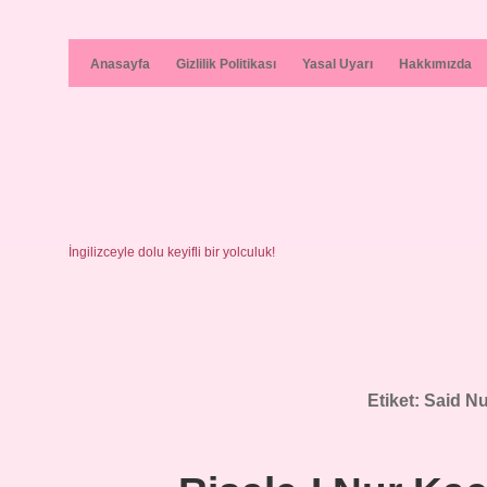
Anasayfa
Gizlilik Politikası
Yasal Uyarı
Hakkımızda
İngilizceyle dolu keyifli bir yolculuk!
Etiket:
Said Nu