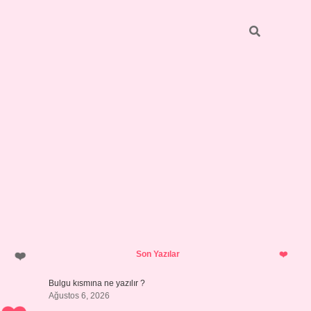
Sidebar
https://elexbett.net/
betexper.xy
Son Yazılar
Bulgu kısmına ne yazılır ?
Ağustos 6, 2026