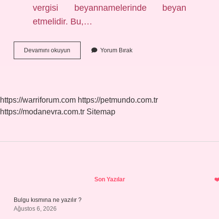
vergisi beyannamelerinde beyan
etmelidir. Bu,…
Şahıs
Devamını okuyun
Yorum Bırak
Şirketi
Kurmak
Kaç
Tl
2024
https://warriforum.com
https://petmundo.com.tr
https://modanevra.com.tr
Sitemap
Sidebar
Son Yazılar
Bulgu kısmına ne yazılır ?
Ağustos 6, 2026