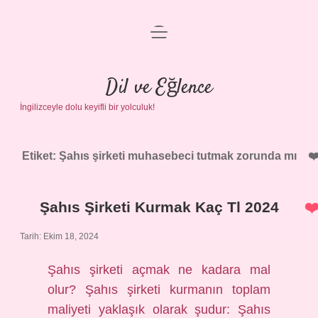
menüyü
Anasayfa
aç
Gizlilik Politikası
Dil ve Eğlence
İngilizceyle dolu keyifli bir yolculuk!
Yasal Uyarı
Hakkımızda
Etiket:
Şahıs şirketi muhasebeci tutmak zorunda mı
Şahıs Şirketi Kurmak Kaç Tl 2024
Tarih: Ekim 18, 2024
Şahıs şirketi açmak ne kadara mal
olur? Şahıs şirketi kurmanın toplam
maliyeti yaklaşık olarak şudur: Şahıs