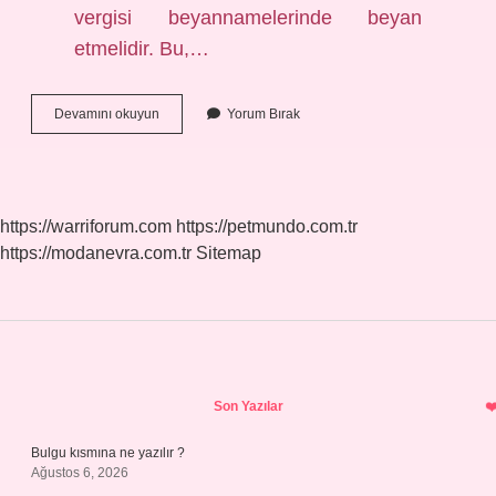
vergisi beyannamelerinde beyan
etmelidir. Bu,…
Şahıs
Devamını okuyun
Yorum Bırak
Şirketi
Kurmak
Kaç
Tl
2024
https://warriforum.com
https://petmundo.com.tr
https://modanevra.com.tr
Sitemap
Sidebar
Son Yazılar
Bulgu kısmına ne yazılır ?
Ağustos 6, 2026