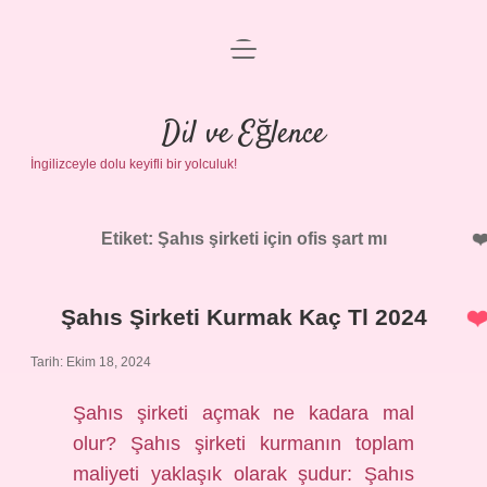
menüyü
Anasayfa
aç
Gizlilik Politikası
Dil ve Eğlence
İngilizceyle dolu keyifli bir yolculuk!
Yasal Uyarı
Hakkımızda
Etiket:
Şahıs şirketi için ofis şart mı
Şahıs Şirketi Kurmak Kaç Tl 2024
Tarih: Ekim 18, 2024
Şahıs şirketi açmak ne kadara mal
olur? Şahıs şirketi kurmanın toplam
maliyeti yaklaşık olarak şudur: Şahıs