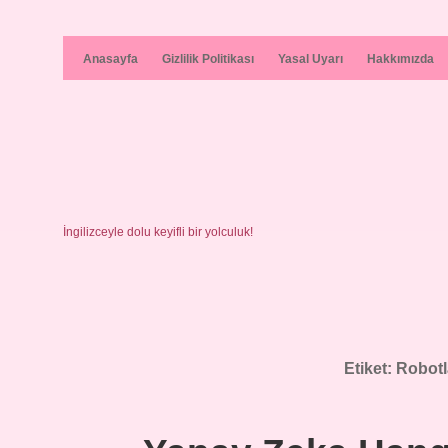
Anasayfa
Gizlilik Politikası
Yasal Uyarı
Hakkımızda
İngilizceyle dolu keyifli bir yolculuk!
Etiket:
Robotl