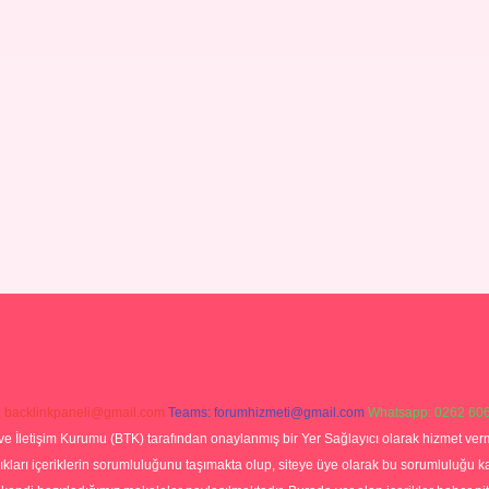
:
backlinkpaneli@gmail.com
Teams:
forumhizmeti@gmail.com
Whatsapp: 0262 606
ve İletişim Kurumu (BTK) tarafından onaylanmış bir Yer Sağlayıcı olarak hizmet verm
rı içeriklerin sorumluluğunu taşımakta olup, siteye üye olarak bu sorumluluğu kabul