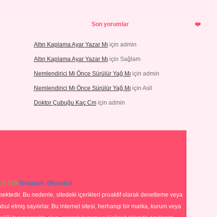
Son yorumlar
Altın Kaplama Ayar Yazar Mı
için
admin
Altın Kaplama Ayar Yazar Mı
için
Sağlam
Nemlendirici Mi Önce Sürülür Yağ Mı
için
admin
Nemlendirici Mi Önce Sürülür Yağ Mı
için
Asil
Doktor Çubuğu Kaç Cm
için
admin
 0 726
Telegram: @karabul
ektedir. Bu nedenle, sitedeki içerikleri proaktif olarak denetleme veya
 etmiş sayılırlar. Bu internet sitesi, herhangi bir marka, kurum veya