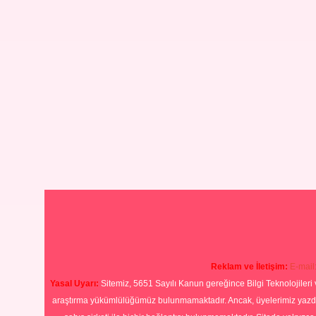
Reklam ve İletişim:
E-mail
Yasal Uyarı:
Sitemiz, 5651 Sayılı Kanun gereğince Bilgi Teknolojileri 
araştırma yükümlülüğümüz bulunmamaktadır. Ancak, üyelerimiz yazdıkla