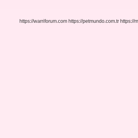
Hangi
Meslekleri
Yapamaz
https://warriforum.com
https://petmundo.com.tr
https://