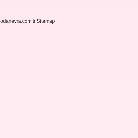
modanevra.com.tr
Sitemap