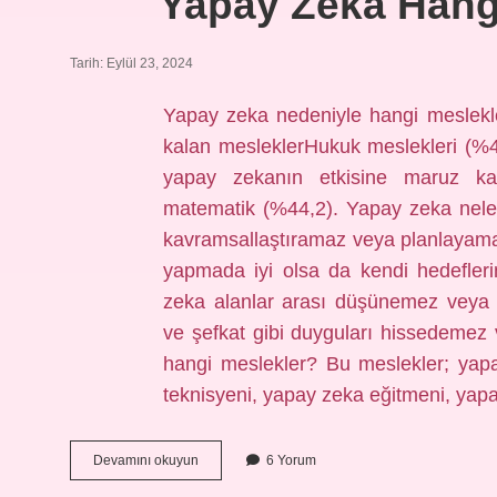
Yapay Zeka Hang
Tarih: Eylül 23, 2024
Yapay zeka nedeniyle hangi meslekl
kalan mesleklerHukuk meslekleri (%4
yapay zekanın etkisine maruz kalm
matematik (%44,2). Yapay zeka neler
kavramsallaştıramaz veya planlayama
yapmada iyi olsa da kendi hedefler
zeka alanlar arası düşünemez veya
ve şefkat gibi duyguları hissedemez
hangi meslekler? Bu meslekler; yapay
teknisyeni, yapay zeka eğitmeni, ya
Yapay
Devamını okuyun
6 Yorum
Zeka