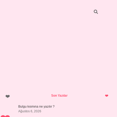
Sidebar
https://elexbett.net/
betexper.x
Son Yazılar
Bulgu kısmına ne yazılır ?
Ağustos 6, 2026