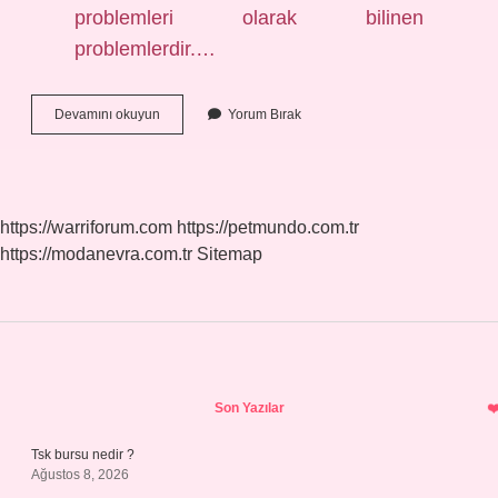
problemleri olarak bilinen
problemlerdir.…
4
Devamını okuyun
Yorum Bırak
Işlem
Problemleri
Nedir
https://warriforum.com
https://petmundo.com.tr
https://modanevra.com.tr
Sitemap
Sidebar
Son Yazılar
Tsk bursu nedir ?
Ağustos 8, 2026