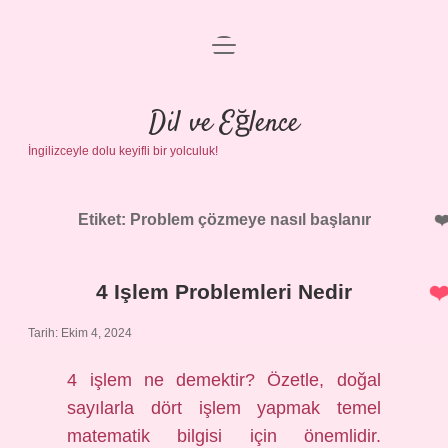
menüyü
Anasayfa
aç
Gizlilik Politikası
Dil ve Eğlence
İngilizceyle dolu keyifli bir yolculuk!
Yasal Uyarı
Hakkımızda
Etiket:
Problem çözmeye nasıl başlanır
4 Işlem Problemleri Nedir
Tarih: Ekim 4, 2024
4 işlem ne demektir? Özetle, doğal
sayılarla dört işlem yapmak temel
matematik bilgisi için önemlidir.