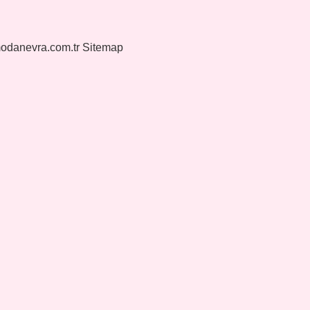
modanevra.com.tr
Sitemap