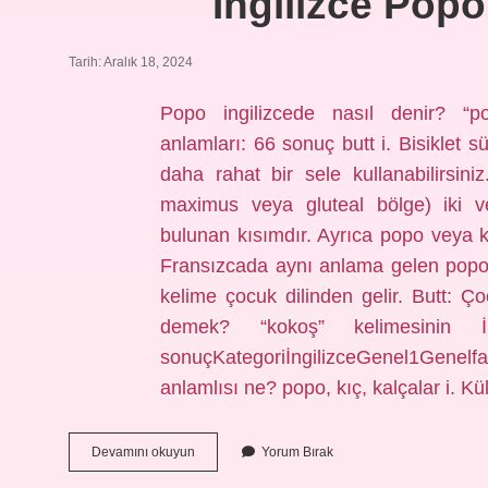
Ingilizce Po
Tarih: Aralık 18, 2024
Popo ingilizcede nasıl denir? “pop
anlamları: 66 sonuç butt i. Bisiklet 
daha rahat bir sele kullanabilirsi
maximus veya gluteal bölge) iki ve
bulunan kısımdır. Ayrıca popo veya ka
Fransızcada aynı anlama gelen popo 
kelime çocuk dilinden gelir. Butt: Ço
demek? “kokoş” kelimesinin İng
sonuçKategoriİngilizceGenel1Genelfa
anlamlısı ne? popo, kıç, kalçalar i. Kü
Ingilizce
Devamını okuyun
Yorum Bırak
Popo