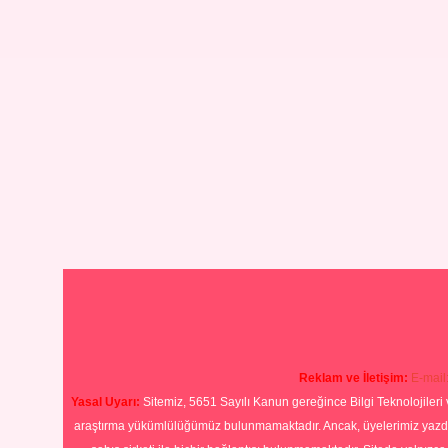
Reklam ve İletişim:
E-mail
Yasal Uyarı:
Sitemiz, 5651 Sayılı Kanun gereğince Bilgi Teknolojileri 
araştırma yükümlülüğümüz bulunmamaktadır. Ancak, üyelerimiz yazdıkla