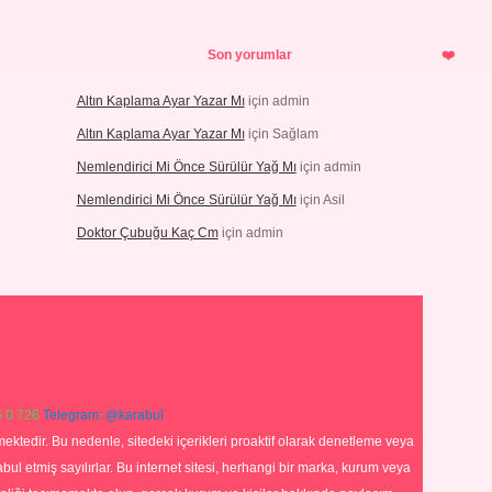
Son yorumlar
Altın Kaplama Ayar Yazar Mı
için
admin
Altın Kaplama Ayar Yazar Mı
için
Sağlam
Nemlendirici Mi Önce Sürülür Yağ Mı
için
admin
Nemlendirici Mi Önce Sürülür Yağ Mı
için
Asil
Doktor Çubuğu Kaç Cm
için
admin
 0 726
Telegram: @karabul
ektedir. Bu nedenle, sitedeki içerikleri proaktif olarak denetleme veya
 etmiş sayılırlar. Bu internet sitesi, herhangi bir marka, kurum veya