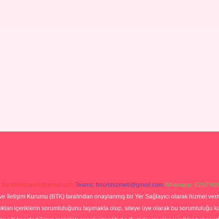
:
backlinkpaneli@gmail.com
Teams:
forumhizmeti@gmail.com
Whatsapp: 0262 606
ve İletişim Kurumu (BTK) tarafından onaylanmış bir Yer Sağlayıcı olarak hizmet verm
rı içeriklerin sorumluluğunu taşımakta olup, siteye üye olarak bu sorumluluğu kabul