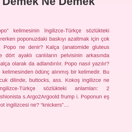
po Demek Ne Demek
o” kelimesinin İngilizce-Türkçe sözlükteki
sürerken poponuzdaki baskıyı azaltmak için çok
niz. Popo ne denir? Kalça (anatomide gluteus
 dört ayaklı canlıların pelvisinin arkasında
lça olarak da adlandırılır. Popo nasıl yazılır?
kelimesinden ödünç alınmış bir kelimedir. Bu
cuk dilinde, buttocks, ass. Kokoş ingilizce ne
ilizce-Türkçe sözlükteki anlamları: 2
shionista s.Argo2Argoold frump i. Poponun eş
lot ingilizcesi ne? “knickers”…