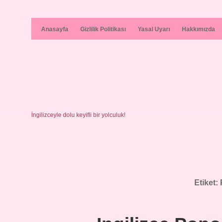
Anasayfa
Gizlilik Politikası
Yasal Uyarı
Hakkımızda
İngilizceyle dolu keyifli bir yolculuk!
Etiket: