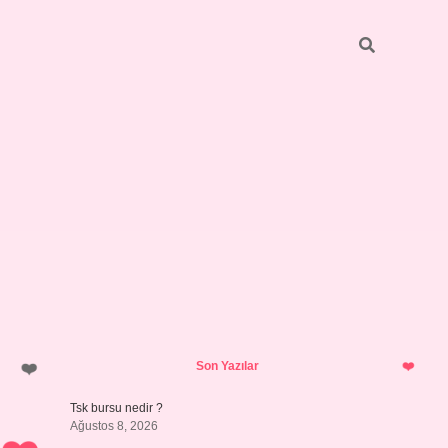
Sidebar
https://elexbett.net/
betexper.xy
Son Yazılar
Tsk bursu nedir ?
Ağustos 8, 2026