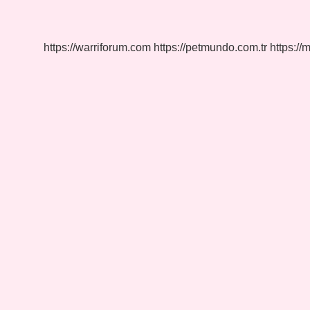
Demek
Ne
Demek
https://warriforum.com
https://petmundo.com.tr
https://