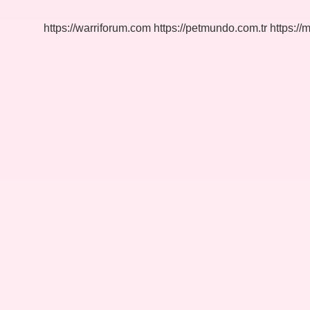
Gelir
https://warriforum.com
https://petmundo.com.tr
https://