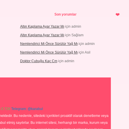
Son yorumlar
Altın Kaplama Ayar Yazar Mı
için
admin
Altın Kaplama Ayar Yazar Mı
için
Sağlam
Nemlendirici Mi Önce Sürülür Yağ Mı
için
admin
Nemlendirici Mi Önce Sürülür Yağ Mı
için
Asil
Doktor Çubuğu Kaç Cm
için
admin
 0 726
Telegram: @karabul
ektedir. Bu nedenle, sitedeki içerikleri proaktif olarak denetleme veya
 etmiş sayılırlar. Bu internet sitesi, herhangi bir marka, kurum veya