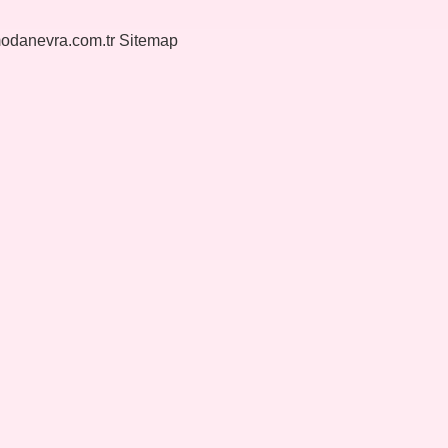
modanevra.com.tr
Sitemap