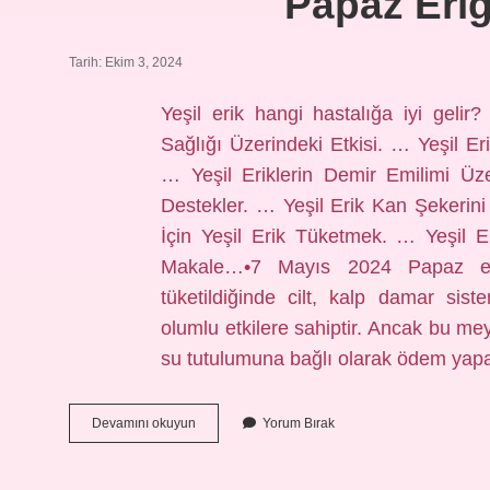
Papaz Eriğ
Tarih: Ekim 3, 2024
Yeşil erik hangi hastalığa iyi gelir? 
Sağlığı Üzerindeki Etkisi. … Yeşil E
… Yeşil Eriklerin Demir Emilimi Üze
Destekler. … Yeşil Erik Kan Şekeri
İçin Yeşil Erik Tüketmek. … Yeşil E
Makale…•7 Mayıs 2024 Papaz eri
tüketildiğinde cilt, kalp damar sist
olumlu etkilere sahiptir. Ancak bu mey
su tutulumuna bağlı olarak ödem yap
Papaz
Devamını okuyun
Yorum Bırak
Eriği
Neye
Iyi