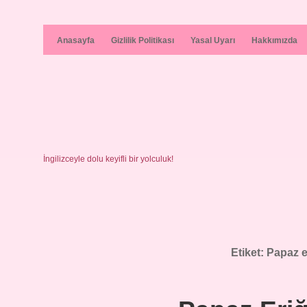
Anasayfa
Gizlilik Politikası
Yasal Uyarı
Hakkımızda
İngilizceyle dolu keyifli bir yolculuk!
Etiket:
Papaz er