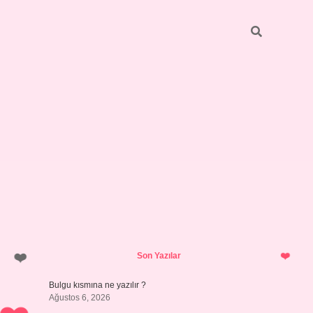
Sidebar
https://elexbett.net/
betexper.
Son Yazılar
Bulgu kısmına ne yazılır ?
Ağustos 6, 2026