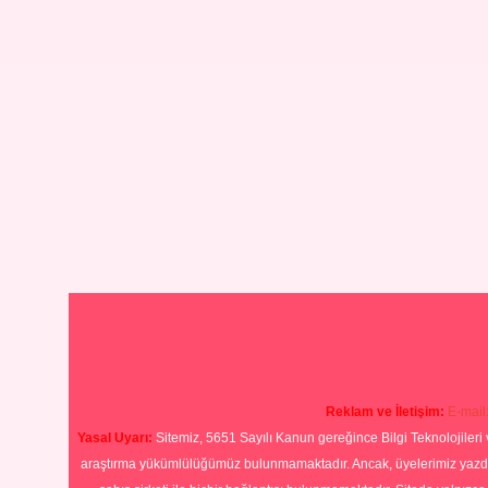
Reklam ve İletişim:
E-mail
Yasal Uyarı:
Sitemiz, 5651 Sayılı Kanun gereğince Bilgi Teknolojileri 
araştırma yükümlülüğümüz bulunmamaktadır. Ancak, üyelerimiz yazdıkla