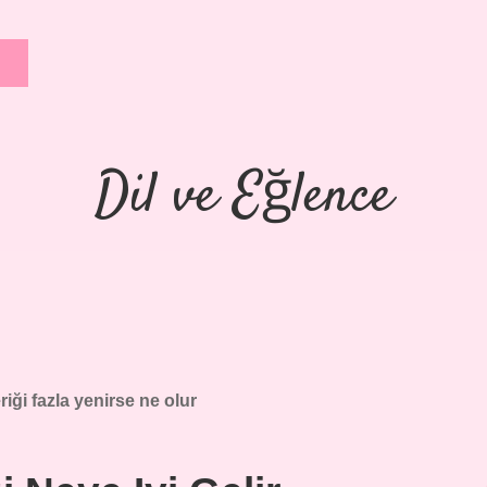
Dil ve Eğlence
iği fazla yenirse ne olur