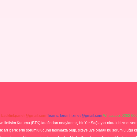
:
backlinkpaneli@gmail.com
Teams:
forumhizmeti@gmail.com
Whatsapp: 0262 606
ve İletişim Kurumu (BTK) tarafından onaylanmış bir Yer Sağlayıcı olarak hizmet verm
rı içeriklerin sorumluluğunu taşımakta olup, siteye üye olarak bu sorumluluğu kabul