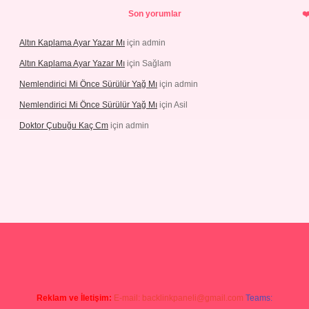
Son yorumlar
Altın Kaplama Ayar Yazar Mı
için
admin
Altın Kaplama Ayar Yazar Mı
için
Sağlam
Nemlendirici Mi Önce Sürülür Yağ Mı
için
admin
Nemlendirici Mi Önce Sürülür Yağ Mı
için
Asil
Doktor Çubuğu Kaç Cm
için
admin
etexper.xyz
Reklam ve İletişim:
E-mail:
backlinkpaneli@gmail.com
Teams: