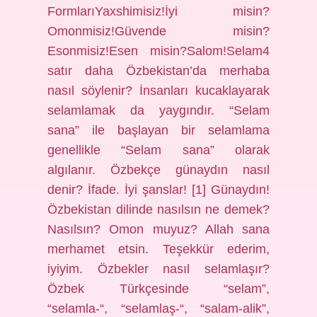
FormlarıYaxshimisiz!İyi misin?
Omonmisiz!Güvende misin?
Esonmisiz!Esen misin?Salom!Selam4
satır daha Özbekistan’da merhaba
nasıl söylenir? İnsanları kucaklayarak
selamlamak da yaygındır. “Selam
sana” ile başlayan bir selamlama
genellikle “Selam sana” olarak
algılanır. Özbekçe günaydın nasıl
denir? İfade. İyi şanslar! [1] Günaydın!
Özbekistan dilinde nasılsın ne demek?
Nasılsın? Omon muyuz? Allah sana
merhamet etsin. Teşekkür ederim,
iyiyim. Özbekler nasıl selamlaşır?
Özbek Türkçesinde “selam”,
“selamla-“, “selamlaş-“, “salam-alik”,