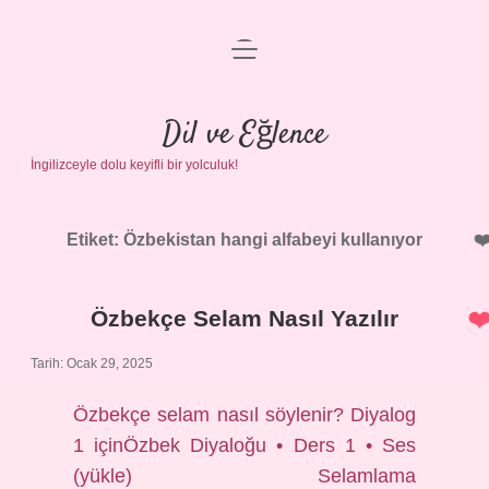
menüyü
Anasayfa
aç
Gizlilik Politikası
Dil ve Eğlence
İngilizceyle dolu keyifli bir yolculuk!
Yasal Uyarı
Hakkımızda
Etiket:
Özbekistan hangi alfabeyi kullanıyor
Özbekçe Selam Nasıl Yazılır
Tarih: Ocak 29, 2025
Özbekçe selam nasıl söylenir? Diyalog
1 içinÖzbek Diyaloğu • Ders 1 • Ses
(yükle) Selamlama