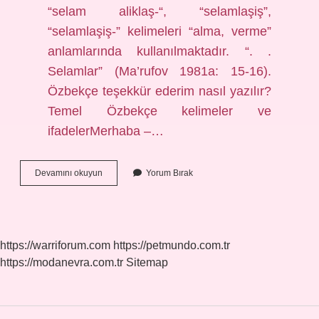
“selam aliklaş-“, “selamlaşiş”,
“selamlaşiş-” kelimeleri “alma, verme”
anlamlarında kullanılmaktadır. “. .
Selamlar” (Ma’rufov 1981a: 15-16).
Özbekçe teşekkür ederim nasıl yazılır?
Temel Özbekçe kelimeler ve
ifadelerMerhaba –…
Özbekçe
Devamını okuyun
Yorum Bırak
Selam
Nasıl
Yazılır
https://warriforum.com
https://petmundo.com.tr
https://modanevra.com.tr
Sitemap