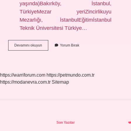
yaşında)Bakırköy, İstanbul,
TürkiyeMezar yeriZincirlikuyu
Mezarlığı, İstanbulEğitimİstanbul
Teknik Üniversitesi Türkiye…
Sezen
Devamını okuyun
Yorum Bırak
Aksu
Onno
Tunç
Ne
Zaman
https://warriforum.com
https://petmundo.com.tr
Tanıştı
https://modanevra.com.tr
Sitemap
Sidebar
Son Yazılar