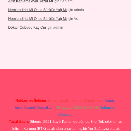
Altın Kaplama Ayar Yazar Mı
için
Sağlam
Nemlendirici Mi Önce Sürülür Yağ Mı
için
admin
Nemlendirici Mi Önce Sürülür Yağ Mı
için
Asil
Doktor Çubuğu Kaç Cm
için
admin
texper.xyz
Reklam ve İletişim:
E-mail:
backlinkpaneli@gmail.com
Teams:
forumhizmeti@gmail.com
Whatsapp: 0262 606 0 726
Telegram:
@karabul
Yasal Uyarı:
Sitemiz, 5651 Sayılı Kanun gereğince Bilgi Teknolojileri ve
İletişim Kurumu (BTK) tarafından onaylanmış bir Yer Sağlayıcı olarak