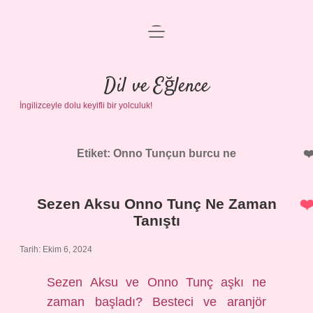
menüyü
Anasayfa
aç
Gizlilik Politikası
Dil ve Eğlence
İngilizceyle dolu keyifli bir yolculuk!
Yasal Uyarı
Hakkımızda
Etiket:
Onno Tunçun burcu ne
Sezen Aksu Onno Tunç Ne Zaman
Tanıştı
Tarih: Ekim 6, 2024
Sezen Aksu ve Onno Tunç aşkı ne
zaman başladı? Besteci ve aranjör