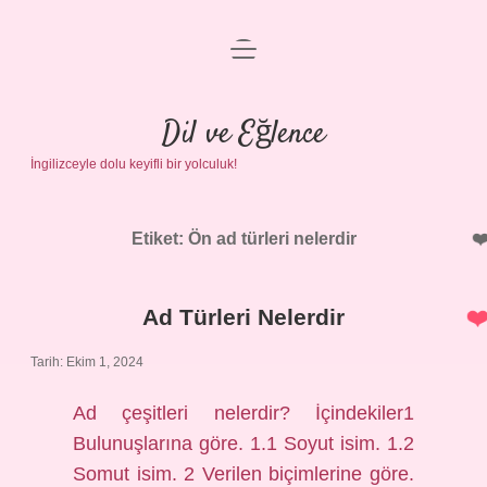
menüyü
Anasayfa
aç
Gizlilik Politikası
Dil ve Eğlence
İngilizceyle dolu keyifli bir yolculuk!
Yasal Uyarı
Hakkımızda
Etiket:
Ön ad türleri nelerdir
Ad Türleri Nelerdir
Tarih: Ekim 1, 2024
Ad çeşitleri nelerdir? İçindekiler1
Bulunuşlarına göre. 1.1 Soyut isim. 1.2
Somut isim. 2 Verilen biçimlerine göre.