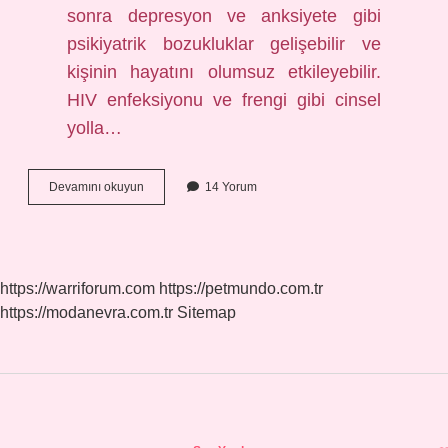
sonra depresyon ve anksiyete gibi
psikiyatrik bozukluklar gelişebilir ve
kişinin hayatını olumsuz etkileyebilir.
HIV enfeksiyonu ve frengi gibi cinsel
yolla…
Nemfomani
Devamını okuyun
14 Yorum
Nedir
Ne
Demek
https://warriforum.com
https://petmundo.com.tr
https://modanevra.com.tr
Sitemap
Sidebar