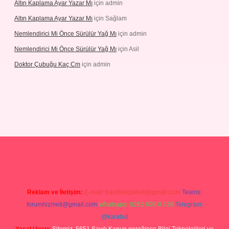
Altın Kaplama Ayar Yazar Mı
için
admin
Altın Kaplama Ayar Yazar Mı
için
Sağlam
Nemlendirici Mi Önce Sürülür Yağ Mı
için
admin
Nemlendirici Mi Önce Sürülür Yağ Mı
için
Asil
Doktor Çubuğu Kaç Cm
için
admin
texper.xyz
Reklam ve İletişim:
E-mail:
backlinkpaneli@gmail.com
Teams:
forumhizmeti@gmail.com
Whatsapp: 0262 606 0 726
Telegram:
@karabul