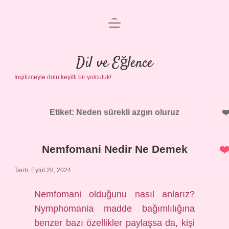
menüyü
Anasayfa
aç
Gizlilik Politikası
Dil ve Eğlence
İngilizceyle dolu keyifli bir yolculuk!
Yasal Uyarı
Hakkımızda
Etiket:
Neden sürekli azgın oluruz
Nemfomani Nedir Ne Demek
Tarih: Eylül 28, 2024
Nemfomani olduğunu nasıl anlarız?
Nymphomania madde bağımlılığına
benzer bazı özellikler paylaşsa da, kişi