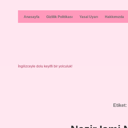
Anasayfa
Gizlilik Politikası
Yasal Uyarı
Hakkımızda
İngilizceyle dolu keyifli bir yolculuk!
Etiket: