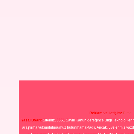
Reklam ve İletişim:
E-mail
Yasal Uyarı:
Sitemiz, 5651 Sayılı Kanun gereğince Bilgi Teknolojileri 
araştırma yükümlülüğümüz bulunmamaktadır. Ancak, üyelerimiz yazdıkla