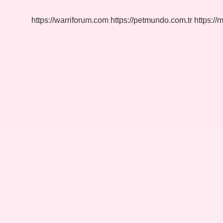
Gelir
https://warriforum.com
https://petmundo.com.tr
https://