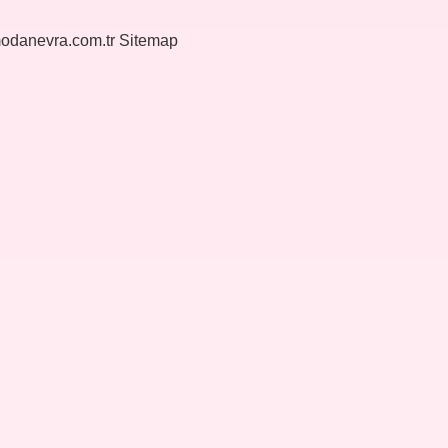
modanevra.com.tr
Sitemap