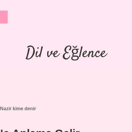
Dil ve Eğlence
Nazir kime denir