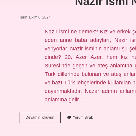
Nazir Ismi 
Tarih: Ekim 6, 2024
Nazir ismi ne demek? Kız ve erkek ço
eden anne baba adayları, Nazir ism
veriyorlar. Nazir isminin anlamı şu ş
dinde? 20. Azer Azer, hem kız he
Suresi’nde geçen ve ateş anlamına ge
Türk dillerinde bulunan ve ateş anla
ve bazı Türk lehçelerinde kullanılan b
dayanmaktadır. Nazar adının anlamı
anlamına gelir…
Nazir
Devamını okuyun
Yorum Bırak
Ismi
Ne
Anlama