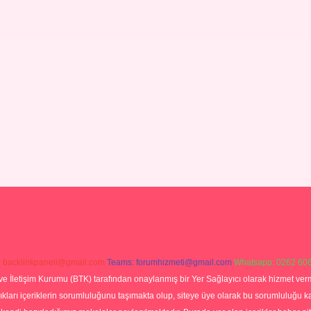
:
backlinkpaneli@gmail.com
Teams:
forumhizmeti@gmail.com
Whatsapp: 0262 606
ve İletişim Kurumu (BTK) tarafından onaylanmış bir Yer Sağlayıcı olarak hizmet verm
rı içeriklerin sorumluluğunu taşımakta olup, siteye üye olarak bu sorumluluğu kabul