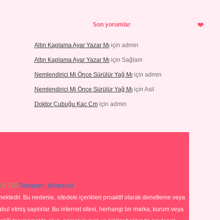
Son yorumlar
Altın Kaplama Ayar Yazar Mı
için
admin
Altın Kaplama Ayar Yazar Mı
için
Sağlam
Nemlendirici Mi Önce Sürülür Yağ Mı
için
admin
Nemlendirici Mi Önce Sürülür Yağ Mı
için
Asil
Doktor Çubuğu Kaç Cm
için
admin
 0 726
Telegram: @karabul
ektedir. Bu nedenle, sitedeki içerikleri proaktif olarak denetleme veya
 etmiş sayılırlar. Bu internet sitesi, herhangi bir marka, kurum veya