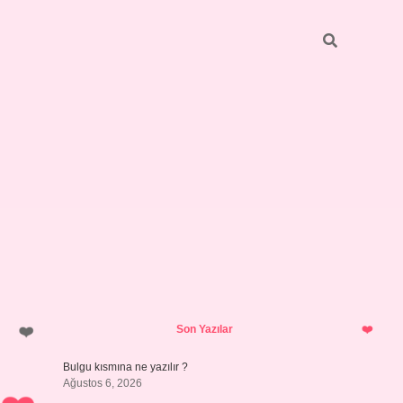
Sidebar
https://elexbett.net/
betexper.xy
Son Yazılar
Bulgu kısmına ne yazılır ?
Ağustos 6, 2026