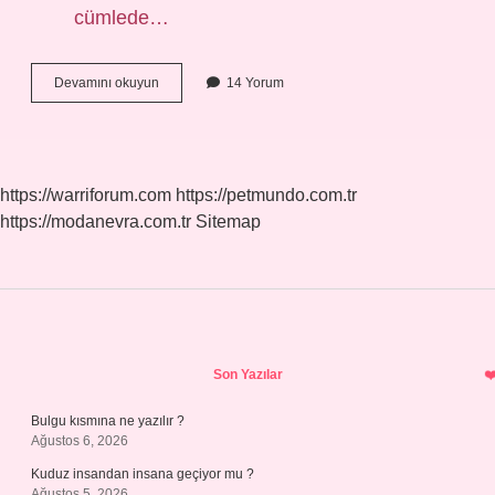
cümlede…
Uluşun
Devamını okuyun
14 Yorum
Eş
Anlamlısı
Nedir
https://warriforum.com
https://petmundo.com.tr
https://modanevra.com.tr
Sitemap
Sidebar
Son Yazılar
Bulgu kısmına ne yazılır ?
Ağustos 6, 2026
Kuduz insandan insana geçiyor mu ?
Ağustos 5, 2026