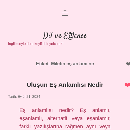
menüyü
Anasayfa
aç
Gizlilik Politikası
Dil ve Eğlence
İngilizceyle dolu keyifli bir yolculuk!
Yasal Uyarı
Hakkımızda
Etiket:
Miletin eş anlamı ne
Uluşun Eş Anlamlısı Nedir
Tarih: Eylül 21, 2024
Eş anlamlısı nedir? Eş anlamlı,
eşanlamlı, alternatif veya eşanlamlı;
farklı yazılışlarına rağmen aynı veya