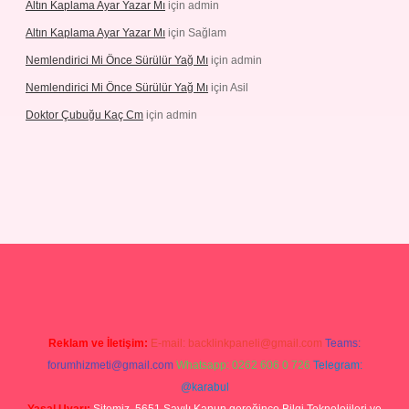
Altın Kaplama Ayar Yazar Mı
için
admin
Altın Kaplama Ayar Yazar Mı
için
Sağlam
Nemlendirici Mi Önce Sürülür Yağ Mı
için
admin
Nemlendirici Mi Önce Sürülür Yağ Mı
için
Asil
Doktor Çubuğu Kaç Cm
için
admin
etexper.xyz
Reklam ve İletişim:
E-mail:
backlinkpaneli@gmail.com
Teams:
forumhizmeti@gmail.com
Whatsapp: 0262 606 0 726
Telegram:
@karabul