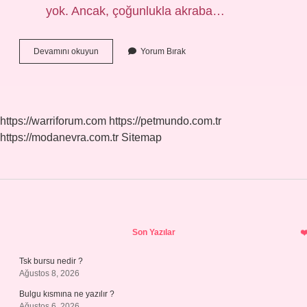
yok. Ancak, çoğunlukla akraba…
Annemin
Devamını okuyun
Yorum Bırak
Kuzenine
Ne
Denir
https://warriforum.com
https://petmundo.com.tr
https://modanevra.com.tr
Sitemap
Sidebar
Son Yazılar
Tsk bursu nedir ?
Ağustos 8, 2026
Bulgu kısmına ne yazılır ?
Ağustos 6, 2026