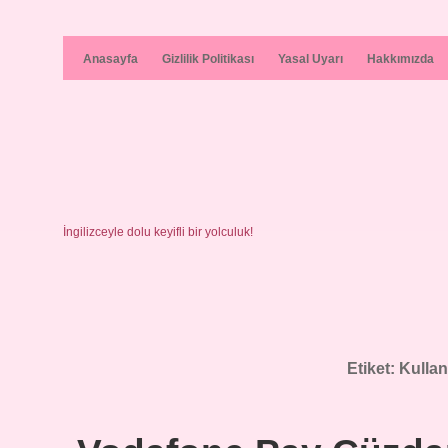
Anasayfa
Gizlilik Politikası
Yasal Uyarı
Hakkımızda
İngilizceyle dolu keyifli bir yolculuk!
Etiket:
Kullanı