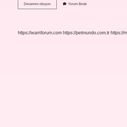
Vodafone
Devamını okuyun
Yorum Bırak
Pay
Cüzdandan
Karta
Para
Aktarma
https://warriforum.com
https://petmundo.com.tr
https://
Nasıl
Yapılır