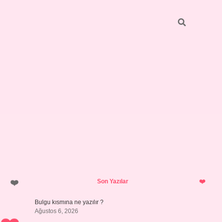
Sidebar
https://elexbett.net/
betexper.xy
Son Yazılar
Bulgu kısmına ne yazılır ?
Ağustos 6, 2026