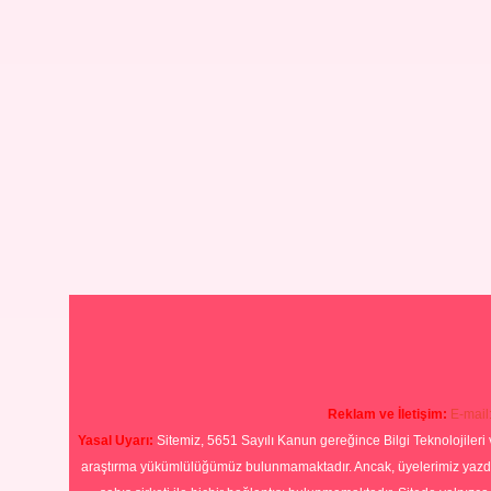
Reklam ve İletişim:
E-mail
Yasal Uyarı:
Sitemiz, 5651 Sayılı Kanun gereğince Bilgi Teknolojileri 
araştırma yükümlülüğümüz bulunmamaktadır. Ancak, üyelerimiz yazdıkla