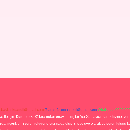
:
backlinkpaneli@gmail.com
Teams:
forumhizmeti@gmail.com
Whatsapp: 0262 606
ve İletişim Kurumu (BTK) tarafından onaylanmış bir Yer Sağlayıcı olarak hizmet verm
rı içeriklerin sorumluluğunu taşımakta olup, siteye üye olarak bu sorumluluğu kabul