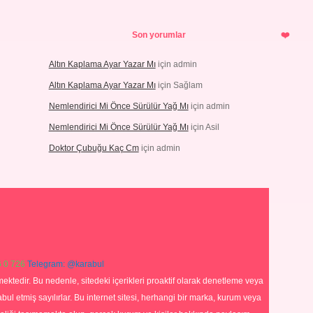
Son yorumlar
Altın Kaplama Ayar Yazar Mı
için
admin
Altın Kaplama Ayar Yazar Mı
için
Sağlam
Nemlendirici Mi Önce Sürülür Yağ Mı
için
admin
Nemlendirici Mi Önce Sürülür Yağ Mı
için
Asil
Doktor Çubuğu Kaç Cm
için
admin
 0 726
Telegram: @karabul
ektedir. Bu nedenle, sitedeki içerikleri proaktif olarak denetleme veya
 etmiş sayılırlar. Bu internet sitesi, herhangi bir marka, kurum veya