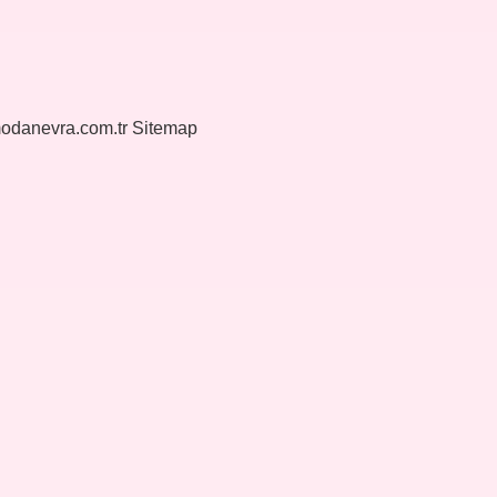
modanevra.com.tr
Sitemap