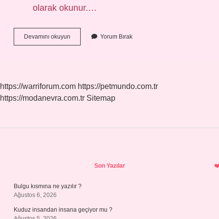
olarak okunur.…
Kovalent
Devamını okuyun
Yorum Bırak
Bağ
Nasıl
Adlandırılır
https://warriforum.com
https://petmundo.com.tr
https://modanevra.com.tr
Sitemap
Sidebar
Son Yazılar
Bulgu kısmına ne yazılır ?
Ağustos 6, 2026
Kuduz insandan insana geçiyor mu ?
Ağustos 5, 2026