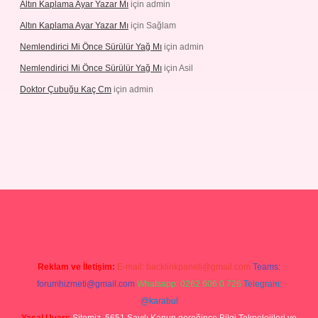
Altın Kaplama Ayar Yazar Mı
için
admin
Altın Kaplama Ayar Yazar Mı
için
Sağlam
Nemlendirici Mi Önce Sürülür Yağ Mı
için
admin
Nemlendirici Mi Önce Sürülür Yağ Mı
için
Asil
Doktor Çubuğu Kaç Cm
için
admin
texper.xyz
Reklam ve İletişim:
E-mail:
backlinkpaneli@gmail.com
Teams:
forumhizmeti@gmail.com
Whatsapp: 0262 606 0 726
Telegram:
@karabul