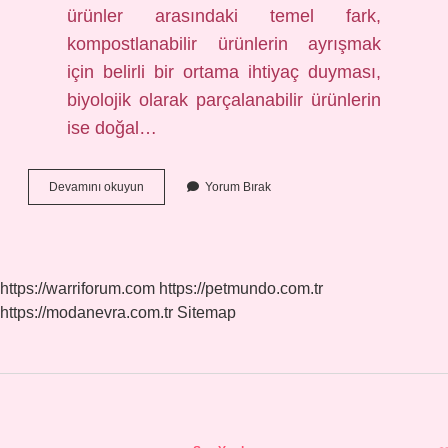
ürünler arasındaki temel fark,
kompostlanabilir ürünlerin ayrışmak
için belirli bir ortama ihtiyaç duyması,
biyolojik olarak parçalanabilir ürünlerin
ise doğal…
Bozunabilir
Devamını okuyun
Yorum Bırak
Ne
Demek
https://warriforum.com
https://petmundo.com.tr
https://modanevra.com.tr
Sitemap
Sidebar