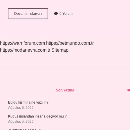
Knorr
Devamını okuyun
6 Yorum
Kahvaltılık
Çeşni
Nasıl
Kullanılır
https://warriforum.com
https://petmundo.com.tr
https://modanevra.com.tr
Sitemap
Sidebar
Son Yazılar
Bulgu kısmına ne yazılır ?
Ağustos 6, 2026
Kuduz insandan insana geçiyor mu ?
Ağustos 5, 2026