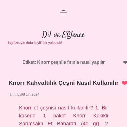
menüyü
Anasayfa
aç
Gizlilik Politikası
Dil ve Eğlence
İngilizceyle dolu keyifli bir yolculuk!
Yasal Uyarı
Hakkımızda
Etiket:
Knorr çeşnile fırınla nasıl yapılır
Knorr Kahvaltılık Çeşni Nasıl Kullanılır
Tarih: Eylül 17, 2024
Knorr et çeşnisi nasıl kullanılır? 1. Bir
kasede 1 paket Knorr Kekikli
Sarımsaklı Et Baharatı (40 gr), 2