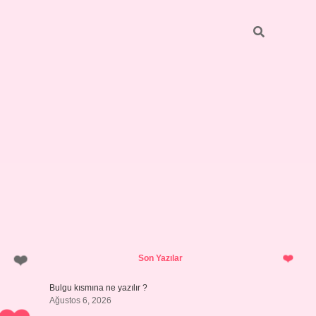
Sidebar
https://elexbett.net/
bete
Son Yazılar
Bulgu kısmına ne yazılır ?
Ağustos 6, 2026