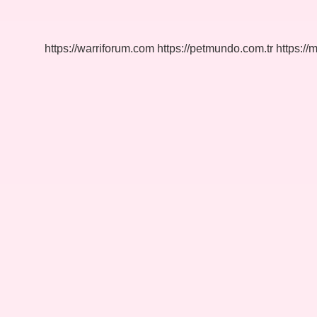
Kitabı
Neyi
Anlatıyor
https://warriforum.com
https://petmundo.com.tr
https://