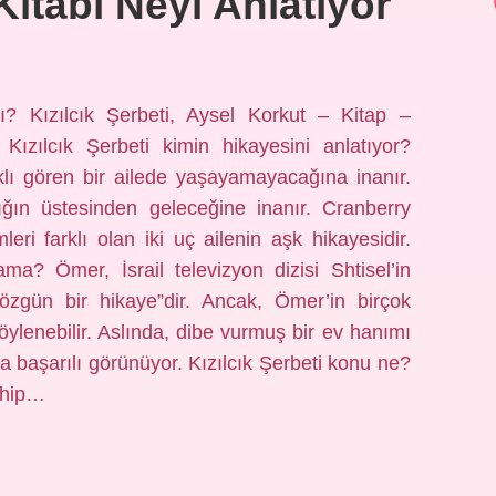
 Kitabı Neyi Anlatıyor
ntı? Kızılcık Şerbeti, Aysel Korkut – Kitap –
zılcık Şerbeti kimin hikayesini anlatıyor?
rklı gören bir ailede yaşayamayacağına inanır.
lığın üstesinden geleceğine inanır. Cranberry
ri farklı olan iki uç ailenin aşk hikayesidir.
ama? Ömer, İsrail televizyon dizisi Shtisel’in
“özgün bir hikaye”dir. Ancak, Ömer’in birçok
söylenebilir. Aslında, dibe vurmuş bir ev hanımı
ha başarılı görünüyor. Kızılcık Şerbeti konu ne?
sahip…