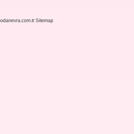
modanevra.com.tr
Sitemap