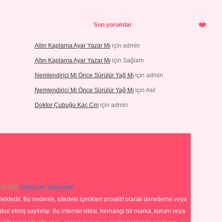
Son yorumlar
Altın Kaplama Ayar Yazar Mı
için
admin
Altın Kaplama Ayar Yazar Mı
için
Sağlam
Nemlendirici Mi Önce Sürülür Yağ Mı
için
admin
Nemlendirici Mi Önce Sürülür Yağ Mı
için
Asil
Doktor Çubuğu Kaç Cm
için
admin
 0 726
Telegram: @karabul
ektedir. Bu nedenle, sitedeki içerikleri proaktif olarak denetleme veya
 etmiş sayılırlar. Bu internet sitesi, herhangi bir marka, kurum veya