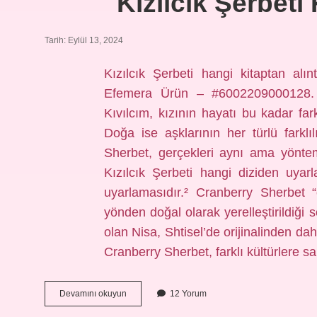
Kızılcık Şerbeti
Tarih: Eylül 13, 2024
Kızılcık Şerbeti hangi kitaptan alı
Efemera Ürün – #6002209000128. Kı
Kıvılcım, kızının hayatı bu kadar fa
Doğa ise aşklarının her türlü farklı
Sherbet, gerçekleri aynı ama yöntemle
Kızılcık Şerbeti hangi diziden uyarl
uyarlamasıdır.² Cranberry Sherbet 
yönden doğal olarak yerelleştirildiği 
olan Nisa, Shtisel’de orijinalinden da
Cranberry Sherbet, farklı kültürlere 
Kızılcık
Devamını okuyun
12 Yorum
Şerbeti