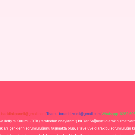
:
backlinkpaneli@gmail.com
Teams:
forumhizmeti@gmail.com
Whatsapp: 0262 606
ve İletişim Kurumu (BTK) tarafından onaylanmış bir Yer Sağlayıcı olarak hizmet verm
rı içeriklerin sorumluluğunu taşımakta olup, siteye üye olarak bu sorumluluğu kabul