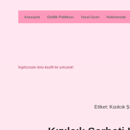
Anasayfa
Gizlilik Politikası
Yasal Uyarı
Hakkımızda
İngilizceyle dolu keyifli bir yolculuk!
Etiket:
Kızılcık Ş