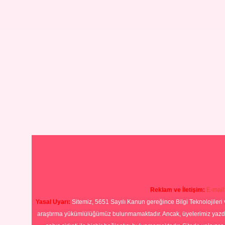
Reklam ve İletişim:
E-mail
Yasal Uyarı:
Sitemiz, 5651 Sayılı Kanun gereğince Bilgi Teknolojileri 
araştırma yükümlülüğümüz bulunmamaktadır. Ancak, üyelerimiz yazdıkla