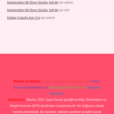
Nemlendirici Mi Önce Sürülür Yağ Mı
için
admin
Nemlendirici Mi Önce Sürülür Yağ Mı
için
Asil
Doktor Çubuğu Kaç Cm
için
admin
texper.xyz
Reklam ve İletişim:
E-mail:
backlinkpaneli@gmail.com
Teams:
forumhizmeti@gmail.com
Whatsapp: 0262 606 0 726
Telegram:
@karabul
Yasal Uyarı:
Sitemiz, 5651 Sayılı Kanun gereğince Bilgi Teknolojileri ve
İletişim Kurumu (BTK) tarafından onaylanmış bir Yer Sağlayıcı olarak
hizmet vermektedir. Bu nedenle, sitedeki içerikleri proaktif olarak