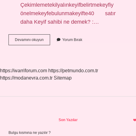
Çekimlemetekilyalınkeyifbelirtmekeyfiy
önelmekeyfebulunmakeyifte40 satır
daha Keyif sahibi ne demek? :…
Keyif
Devamını okuyun
Yorum Bırak
Insanı
Ne
Demek
https://warriforum.com
https://petmundo.com.tr
https://modanevra.com.tr
Sitemap
Sidebar
Son Yazılar
Bulgu kısmına ne yazılır ?