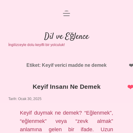
menüyü
Anasayfa
aç
Gizlilik Politikası
Dil ve Eğlence
İngilizceyle dolu keyifli bir yolculuk!
Yasal Uyarı
Hakkımızda
Etiket:
Keyif verici madde ne demek
Keyif Insanı Ne Demek
Tarih: Ocak 30, 2025
Keyif duymak ne demek? “Eğlenmek”,
“eğlenmek” veya “zevk almak”
anlamına gelen bir ifade. Uzun