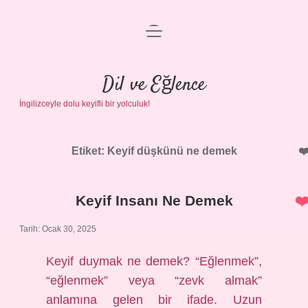
menüyü
Anasayfa
aç
Gizlilik Politikası
Dil ve Eğlence
İngilizceyle dolu keyifli bir yolculuk!
Yasal Uyarı
Hakkımızda
Etiket:
Keyif düşkünü ne demek
Keyif Insanı Ne Demek
Tarih: Ocak 30, 2025
Keyif duymak ne demek? “Eğlenmek”,
“eğlenmek” veya “zevk almak”
anlamına gelen bir ifade. Uzun