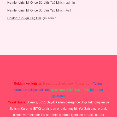
Nemlendirici Mi Önce Sürülür Yağ Mı
için
admin
Nemlendirici Mi Önce Sürülür Yağ Mı
için
Asil
Doktor Çubuğu Kaç Cm
için
admin
texper.xyz
Reklam ve İletişim:
E-mail:
backlinkpaneli@gmail.com
Teams:
forumhizmeti@gmail.com
Whatsapp: 0262 606 0 726
Telegram:
@karabul
Yasal Uyarı:
Sitemiz, 5651 Sayılı Kanun gereğince Bilgi Teknolojileri ve
İletişim Kurumu (BTK) tarafından onaylanmış bir Yer Sağlayıcı olarak
hizmet vermektedir. Bu nedenle, sitedeki içerikleri proaktif olarak