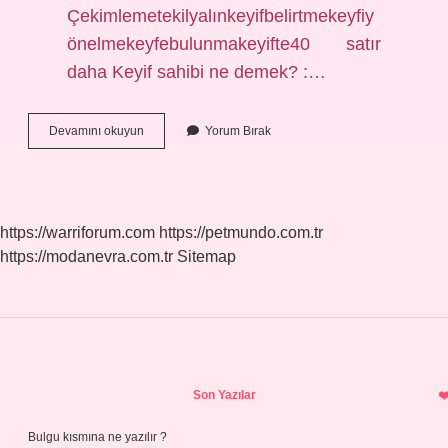
Çekimlemetekilyalınkeyifbelirtmekeyfiy
önelmekeyfebulunmakeyifte40 satır
daha Keyif sahibi ne demek? :…
Keyif
Devamını okuyun
Yorum Bırak
Insanı
Ne
Demek
https://warriforum.com
https://petmundo.com.tr
https://modanevra.com.tr
Sitemap
Sidebar
Son Yazılar
Bulgu kısmına ne yazılır ?