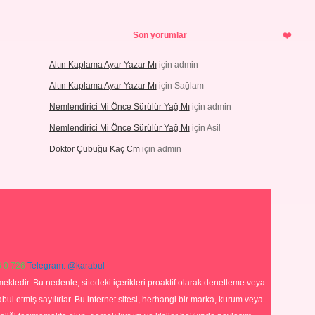
Son yorumlar
Altın Kaplama Ayar Yazar Mı
için
admin
Altın Kaplama Ayar Yazar Mı
için
Sağlam
Nemlendirici Mi Önce Sürülür Yağ Mı
için
admin
Nemlendirici Mi Önce Sürülür Yağ Mı
için
Asil
Doktor Çubuğu Kaç Cm
için
admin
 0 726
Telegram: @karabul
ektedir. Bu nedenle, sitedeki içerikleri proaktif olarak denetleme veya
 etmiş sayılırlar. Bu internet sitesi, herhangi bir marka, kurum veya