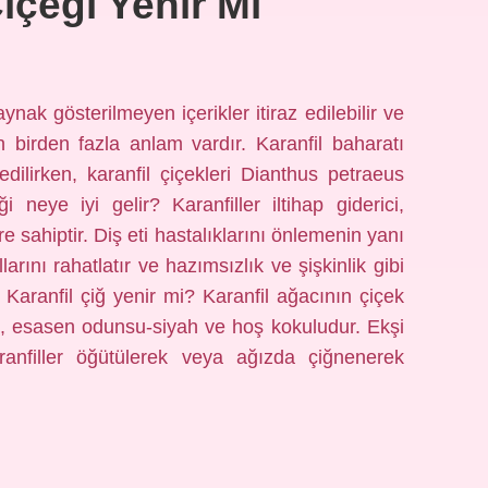
Çiçeği Yenir Mi
aynak gösterilmeyen içerikler itiraz edilebilir ve
rilen birden fazla anlam vardır. Karanfil baharatı
ilirken, karanfil çiçekleri Dianthus petraeus
ği neye iyi gelir? Karanfiller iltihap giderici,
re sahiptir. Diş eti hastalıklarını önlemenin yanı
llarını rahatlatır ve hazımsızlık ve şişkinlik gibi
. Karanfil çiğ yenir mi? Karanfil ağacının çiçek
t, esasen odunsu-siyah ve hoş kokuludur. Ekşi
ranfiller öğütülerek veya ağızda çiğnenerek