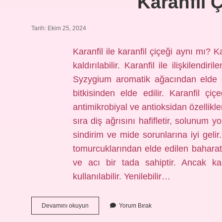
Karanfil 
Tarih: Ekim 25, 2024
Karanfil ile karanfil çiçeği aynı mı? K
kaldırılabilir. Karanfil ile ilişkilendi
Syzygium aromatik ağacından elde ed
bitkisinden elde edilir. Karanfil çiçe
antimikrobiyal ve antioksidan özellikle
sıra diş ağrısını hafifletir, solunum yo
sindirim ve mide sorunlarına iyi gelir
tomurcuklarından elde edilen bahara
ve acı bir tada sahiptir. Ancak ka
kullanılabilir. Yenilebilir…
Karanfil
Devamını okuyun
Yorum Bırak
Çiçeği