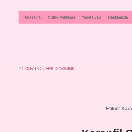
Anasayfa
Gizlilik Politikası
Yasal Uyarı
Hakkımızda
İngilizceyle dolu keyifli bir yolculuk!
Etiket:
Karan