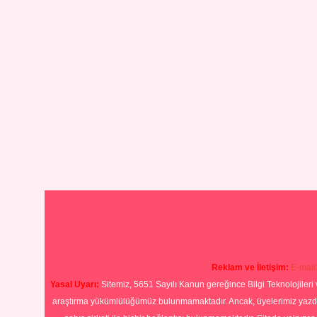
Reklam ve İletişim:
E-mail
Yasal Uyarı:
Sitemiz, 5651 Sayılı Kanun gereğince Bilgi Teknolojileri 
araştırma yükümlülüğümüz bulunmamaktadır. Ancak, üyelerimiz yazdıkla