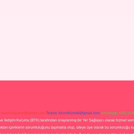
:
backlinkpaneli@gmail.com
Teams:
forumhizmeti@gmail.com
Whatsapp: 0262 606
ve İletişim Kurumu (BTK) tarafından onaylanmış bir Yer Sağlayıcı olarak hizmet verm
rı içeriklerin sorumluluğunu taşımakta olup, siteye üye olarak bu sorumluluğu kabul