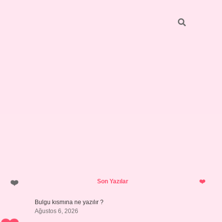
Sidebar
https://elexbett.net/
betexper.xy
Son Yazılar
Bulgu kısmına ne yazılır ?
Ağustos 6, 2026