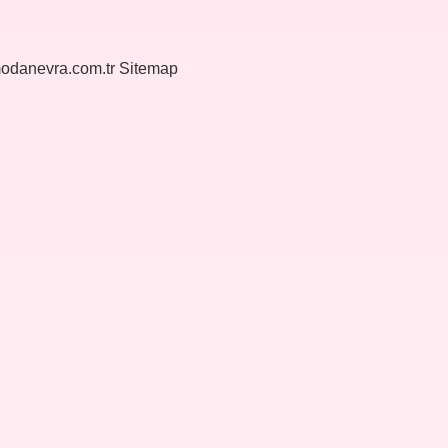
modanevra.com.tr
Sitemap