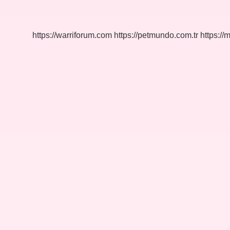
Yenir
Mi
https://warriforum.com
https://petmundo.com.tr
https://