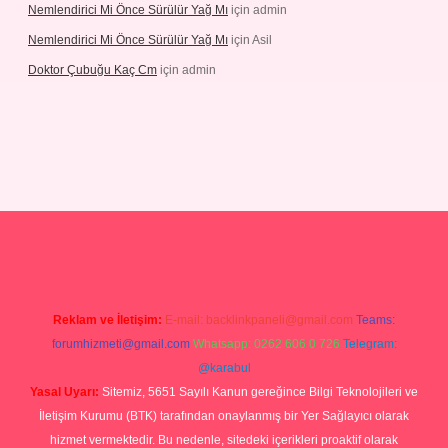
Nemlendirici Mi Önce Sürülür Yağ Mı
için
admin
Nemlendirici Mi Önce Sürülür Yağ Mı
için
Asil
Doktor Çubuğu Kaç Cm
için
admin
texper.xyz
Reklam ve İletişim:
E-mail:
backlinkpaneli@gmail.com
Teams:
forumhizmeti@gmail.com
Whatsapp: 0262 606 0 726
Telegram:
@karabul
Yasal Uyarı:
Sitemiz, 5651 Sayılı Kanun gereğince Bilgi Teknolojileri ve
İletişim Kurumu (BTK) tarafından onaylanmış bir Yer Sağlayıcı olarak
hizmet vermektedir. Bu nedenle, sitedeki içerikleri proaktif olarak