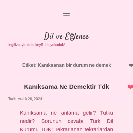
menüyü
Anasayfa
aç
Gizlilik Politikası
Dil ve Eğlence
İngilizceyle dolu keyifli bir yolculuk!
Yasal Uyarı
Hakkımızda
Etiket:
Kanıksanan bir durum ne demek
Kanıksama Ne Demektir Tdk
Tarih: Aralık 28, 2024
Kanıksama ne anlama gelir? Tutku
nedir? Sorunun cevabı Türk Dil
Kurumu TDK; Tekrarlanan tekrarlardan