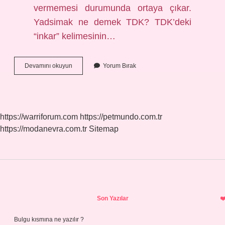
vermemesi durumunda ortaya çıkar.
Yadsimak ne demek TDK? TDK’deki
“inkar” kelimesinin…
Kanıksama
Devamını okuyun
Yorum Bırak
Ne
Demektir
Tdk
https://warriforum.com
https://petmundo.com.tr
https://modanevra.com.tr
Sitemap
Sidebar
Son Yazılar
Bulgu kısmına ne yazılır ?