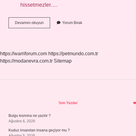
hissetmezler.…
Kalın
Devamını okuyun
Yorum Bırak
Bağırsak
Iltihabı
Neden
Olur
https://warriforum.com
https://petmundo.com.tr
https://modanevra.com.tr
Sitemap
Sidebar
Son Yazılar
Bulgu kısmına ne yazılır ?
Ağustos 6, 2026
Kuduz insandan insana geçiyor mu ?
Ağustos 5, 2026