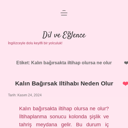
menüyü
Anasayfa
aç
Gizlilik Politikası
Dil ve Eğlence
İngilizceyle dolu keyifli bir yolculuk!
Yasal Uyarı
Hakkımızda
Etiket:
Kalın bağırsakta iltihap olursa ne olur
Kalın Bağırsak Iltihabı Neden Olur
Tarih: Kasım 24, 2024
Kalın bağırsakta iltihap olursa ne olur?
İltihaplanma sonucu kolonda şişlik ve
tahriş meydana gelir. Bu durum iç