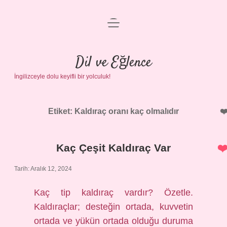
menüyü
Anasayfa
aç
Gizlilik Politikası
Dil ve Eğlence
İngilizceyle dolu keyifli bir yolculuk!
Yasal Uyarı
Hakkımızda
Etiket:
Kaldıraç oranı kaç olmalıdır
Kaç Çeşit Kaldıraç Var
Tarih: Aralık 12, 2024
Kaç tip kaldıraç vardır? Özetle.
Kaldıraçlar; desteğin ortada, kuvvetin
ortada ve yükün ortada olduğu duruma