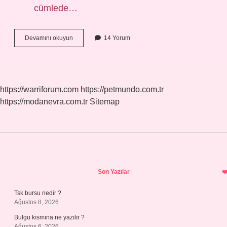
cümlede…
Uluşun
Devamını okuyun
14 Yorum
Eş
Anlamlısı
Nedir
https://warriforum.com
https://petmundo.com.tr
https://modanevra.com.tr
Sitemap
Sidebar
Son Yazılar
Tsk bursu nedir ?
Ağustos 8, 2026
Bulgu kısmına ne yazılır ?
Ağustos 6, 2026