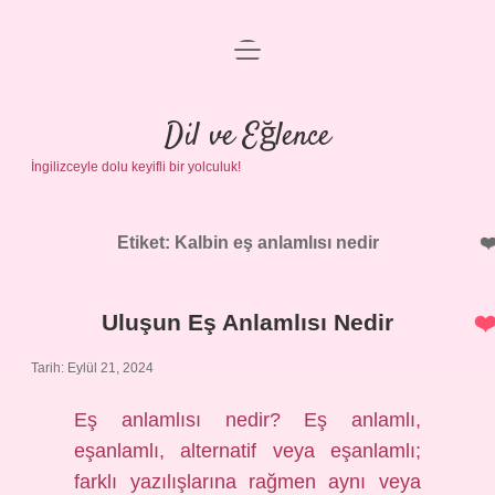
menüyü
Anasayfa
aç
Gizlilik Politikası
Dil ve Eğlence
İngilizceyle dolu keyifli bir yolculuk!
Yasal Uyarı
Hakkımızda
Etiket:
Kalbin eş anlamlısı nedir
Uluşun Eş Anlamlısı Nedir
Tarih: Eylül 21, 2024
Eş anlamlısı nedir? Eş anlamlı,
eşanlamlı, alternatif veya eşanlamlı;
farklı yazılışlarına rağmen aynı veya