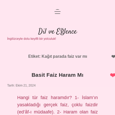
menüyü
Anasayfa
aç
Gizlilik Politikası
Dil ve Eğlence
İngilizceyle dolu keyifli bir yolculuk!
Yasal Uyarı
Hakkımızda
Etiket:
Kağıt parada faiz var mı
Basit Faiz Haram Mı
Tarih: Ekim 21, 2024
Hangi tür faiz haramdır? 1- İslam’ın
yasakladığı gerçek faiz, çoklu faizdir
(ed’âf-ı müdaafe). 2- Haram olan faiz