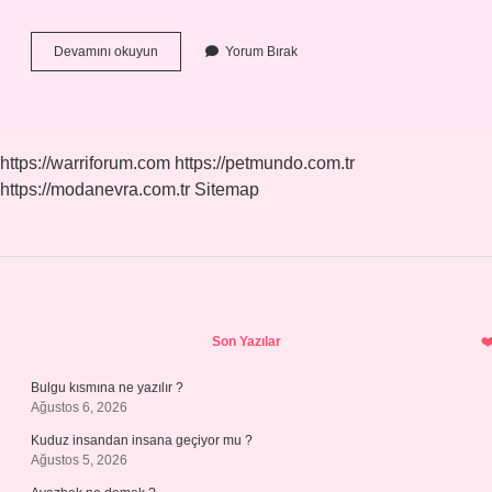
Basit
Devamını okuyun
Yorum Bırak
Faiz
Haram
Mı
https://warriforum.com
https://petmundo.com.tr
https://modanevra.com.tr
Sitemap
Sidebar
Son Yazılar
Bulgu kısmına ne yazılır ?
Ağustos 6, 2026
Kuduz insandan insana geçiyor mu ?
Ağustos 5, 2026