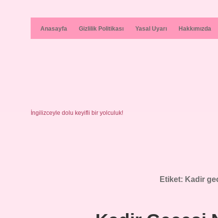
Anasayfa
Gizlilik Politikası
Yasal Uyarı
Hakkımızda
İngilizceyle dolu keyifli bir yolculuk!
Etiket:
Kadir gec