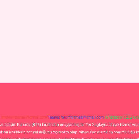
:
backlinkpaneli@gmail.com
Teams:
forumhizmeti@gmail.com
Whatsapp: 0262 606
ve İletişim Kurumu (BTK) tarafından onaylanmış bir Yer Sağlayıcı olarak hizmet verm
rı içeriklerin sorumluluğunu taşımakta olup, siteye üye olarak bu sorumluluğu kabul