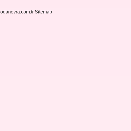
modanevra.com.tr
Sitemap