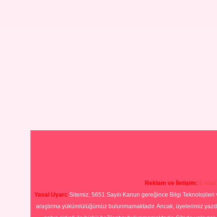
Reklam ve İletişim:
E-mail
Yasal Uyarı:
Sitemiz, 5651 Sayılı Kanun gereğince Bilgi Teknolojileri 
araştırma yükümlülüğümüz bulunmamaktadır. Ancak, üyelerimiz yazdıkla