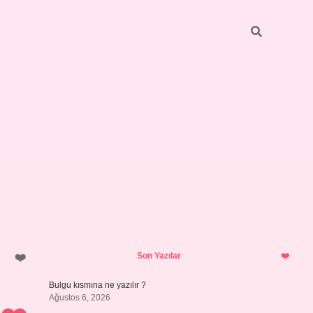
Sidebar
https://elexbett.net/
betexper.xy
Son Yazılar
Bulgu kısmına ne yazılır ?
Ağustos 6, 2026