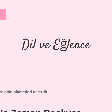
Dil ve Eğlence
esinin alametleri nelerdir