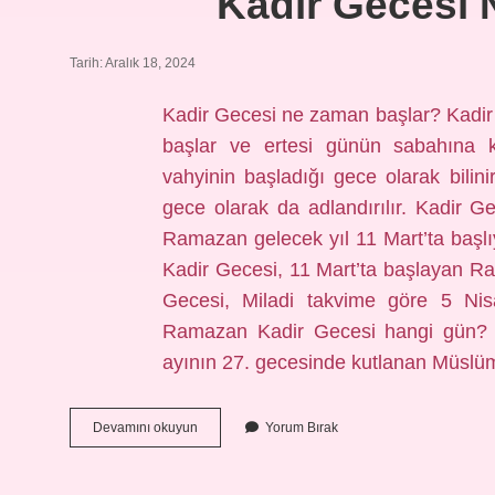
Kadir Gecesi 
Tarih: Aralık 18, 2024
Kadir Gecesi ne zaman başlar? Kadir
başlar ve ertesi günün sabahına k
vahyinin başladığı gece olarak bilin
gece olarak da adlandırılır. Kadir
Ramazan gelecek yıl 11 Mart’ta baş
Kadir Gecesi, 11 Mart’ta başlayan R
Gecesi, Miladi takvime göre 5 N
Ramazan Kadir Gecesi hangi gün? 
ayının 27. gecesinde kutlanan Müslü
Kadir
Devamını okuyun
Yorum Bırak
Gecesi
Ne
Zaman