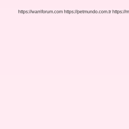
Başlıyor
https://warriforum.com
https://petmundo.com.tr
https://