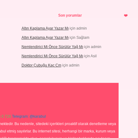
Son yorumlar
Altın Kaplama Ayar Yazar Mı
için
admin
Altın Kaplama Ayar Yazar Mı
için
Sağlam
Nemlendirici Mi Önce Sürülür Yağ Mı
için
admin
Nemlendirici Mi Önce Sürülür Yağ Mı
için
Asil
Doktor Çubuğu Kaç Cm
için
admin
 0 726
Telegram: @karabul
ektedir. Bu nedenle, sitedeki içerikleri proaktif olarak denetleme veya
 etmiş sayılırlar. Bu internet sitesi, herhangi bir marka, kurum veya