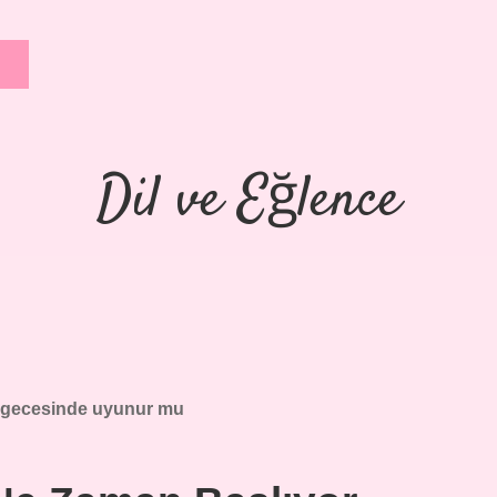
Dil ve Eğlence
 gecesinde uyunur mu