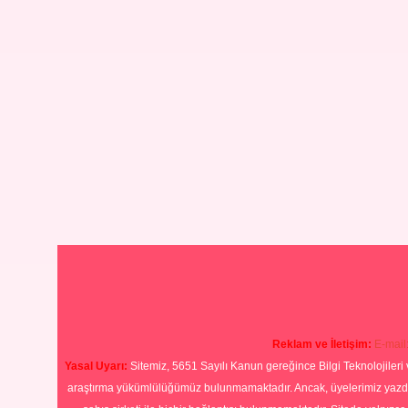
Reklam ve İletişim:
E-mail
Yasal Uyarı:
Sitemiz, 5651 Sayılı Kanun gereğince Bilgi Teknolojileri 
araştırma yükümlülüğümüz bulunmamaktadır. Ancak, üyelerimiz yazdıkla