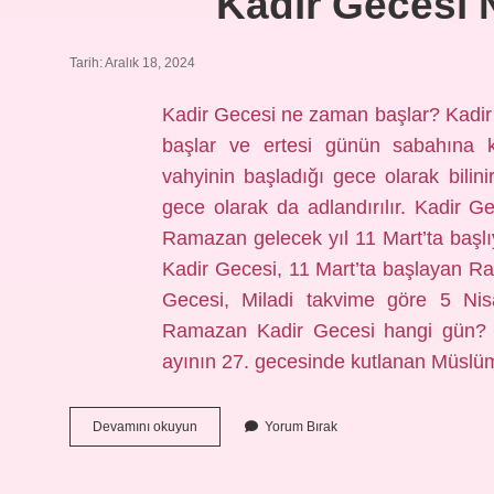
Kadir Gecesi 
Tarih: Aralık 18, 2024
Kadir Gecesi ne zaman başlar? Kadir
başlar ve ertesi günün sabahına k
vahyinin başladığı gece olarak bilin
gece olarak da adlandırılır. Kadir
Ramazan gelecek yıl 11 Mart’ta baş
Kadir Gecesi, 11 Mart’ta başlayan R
Gecesi, Miladi takvime göre 5 N
Ramazan Kadir Gecesi hangi gün? 
ayının 27. gecesinde kutlanan Müslü
Kadir
Devamını okuyun
Yorum Bırak
Gecesi
Ne
Zaman