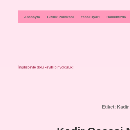
Anasayfa
Gizlilik Politikası
Yasal Uyarı
Hakkımızda
İngilizceyle dolu keyifli bir yolculuk!
Etiket:
Kadir