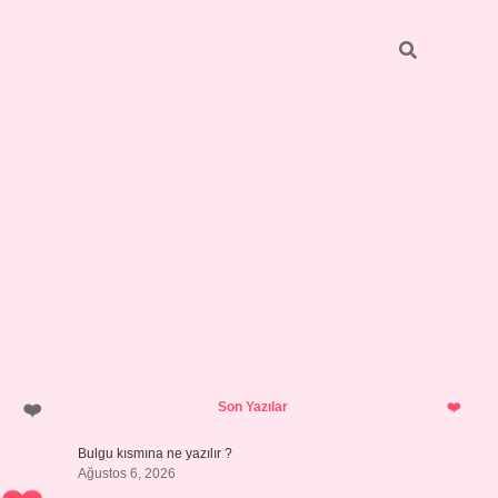
Sidebar
https://elexbett.net/
betexper.xy
Son Yazılar
Bulgu kısmına ne yazılır ?
Ağustos 6, 2026