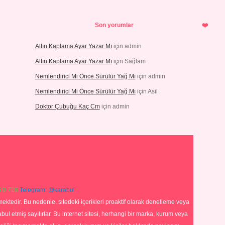
Son yorumlar
Altın Kaplama Ayar Yazar Mı
için
admin
Altın Kaplama Ayar Yazar Mı
için
Sağlam
Nemlendirici Mi Önce Sürülür Yağ Mı
için
admin
Nemlendirici Mi Önce Sürülür Yağ Mı
için
Asil
Doktor Çubuğu Kaç Cm
için
admin
 0 726
Telegram: @karabul
ektedir. Bu nedenle, sitedeki içerikleri proaktif olarak denetleme veya
 etmiş sayılırlar. Bu internet sitesi, herhangi bir marka, kurum veya