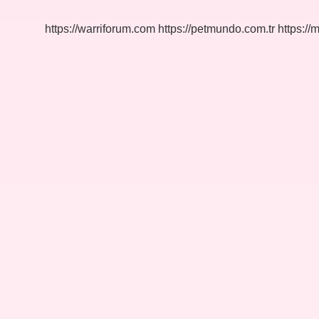
Başlıyor
https://warriforum.com
https://petmundo.com.tr
https://