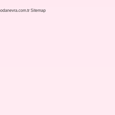
modanevra.com.tr
Sitemap