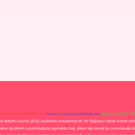
:
backlinkpaneli@gmail.com
Teams:
forumhizmeti@gmail.com
Whatsapp: 0262 606
ve İletişim Kurumu (BTK) tarafından onaylanmış bir Yer Sağlayıcı olarak hizmet verm
rı içeriklerin sorumluluğunu taşımakta olup, siteye üye olarak bu sorumluluğu kabul