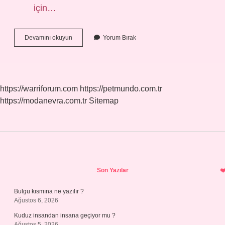
için…
Kadir
Devamını okuyun
Yorum Bırak
Gecesi
Ne
Zaman
Başlıyor
https://warriforum.com
https://petmundo.com.tr
https://modanevra.com.tr
Sitemap
Sidebar
Son Yazılar
Bulgu kısmına ne yazılır ?
Ağustos 6, 2026
Kuduz insandan insana geçiyor mu ?
Ağustos 5, 2026