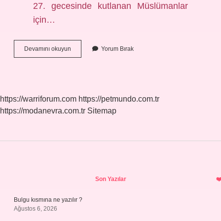
27. gecesinde kutlanan Müslümanlar
için…
Kadir
Devamını okuyun
Yorum Bırak
Gecesi
Ne
Zaman
Başlıyor
https://warriforum.com
https://petmundo.com.tr
https://modanevra.com.tr
Sitemap
Sidebar
Son Yazılar
Bulgu kısmına ne yazılır ?
Ağustos 6, 2026