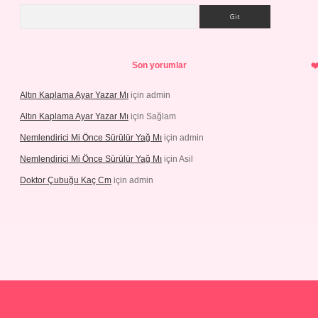
Arama
Son yorumlar
Altın Kaplama Ayar Yazar Mı
için
admin
Altın Kaplama Ayar Yazar Mı
için
Sağlam
Nemlendirici Mi Önce Sürülür Yağ Mı
için
admin
Nemlendirici Mi Önce Sürülür Yağ Mı
için
Asil
Doktor Çubuğu Kaç Cm
için
admin
exper.xyz