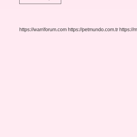
Nedir
Ne
Demek
https://warriforum.com
https://petmundo.com.tr
https://