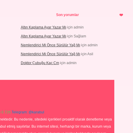
Son yorumlar
Altın Kaplama Ayar Yazar Mı
için
admin
Altın Kaplama Ayar Yazar Mı
için
Sağlam
Nemlendirici Mi Önce Sürülür Yağ Mı
için
admin
Nemlendirici Mi Önce Sürülür Yağ Mı
için
Asil
Doktor Çubuğu Kaç Cm
için
admin
 0 726
Telegram: @karabul
ektedir. Bu nedenle, sitedeki içerikleri proaktif olarak denetleme veya
 etmiş sayılırlar. Bu internet sitesi, herhangi bir marka, kurum veya