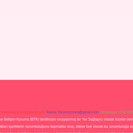
:
backlinkpaneli@gmail.com
Teams:
forumhizmeti@gmail.com
Whatsapp: 0262 606
ve İletişim Kurumu (BTK) tarafından onaylanmış bir Yer Sağlayıcı olarak hizmet verm
rı içeriklerin sorumluluğunu taşımakta olup, siteye üye olarak bu sorumluluğu kabul