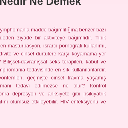
Nedir Ne Demek
Nymphomania madde bağımlılığına benzer bazı
deden ziyade bir aktiviteye bağımlıdır. Tipik
en mastürbasyon, ısrarcı pornografi kullanımı,
l aktivite ve cinsel dürtülere karşı koyamama yer
Bilişsel-davranışsal seks terapileri, kabul ve
 nymphomania tedavisinde en sık kullanılanlardır.
öntemleri, geçmişte cinsel travma yaşamış
mfomani tedavi edilmezse ne olur? Kontrol
onra depresyon ve anksiyete gibi psikiyatrik
atını olumsuz etkileyebilir. HIV enfeksiyonu ve