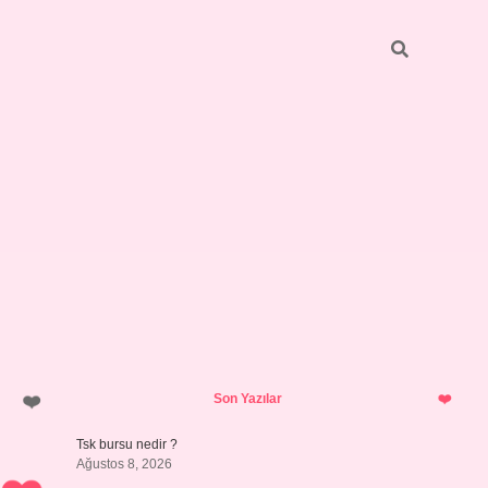
Sidebar
https://elexbett.net/
betexper.x
Son Yazılar
Tsk bursu nedir ?
Ağustos 8, 2026