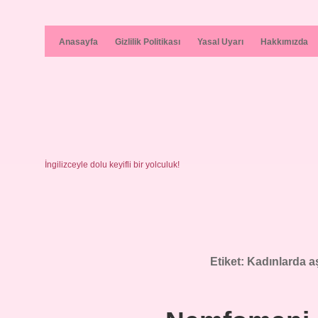
Anasayfa
Gizlilik Politikası
Yasal Uyarı
Hakkımızda
İngilizceyle dolu keyifli bir yolculuk!
Etiket:
Kadınlarda aş