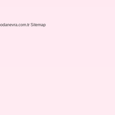
modanevra.com.tr
Sitemap