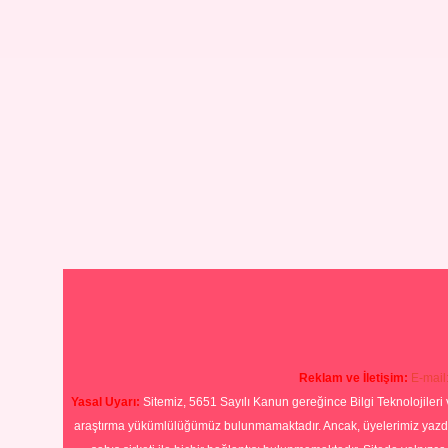
Reklam ve İletişim:
E-mail
Yasal Uyarı:
Sitemiz, 5651 Sayılı Kanun gereğince Bilgi Teknolojileri 
araştırma yükümlülüğümüz bulunmamaktadır. Ancak, üyelerimiz yazdıkla