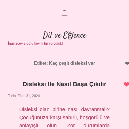
menüyü
Anasayfa
aç
Gizlilik Politikası
Dil ve Eğlence
İngilizceyle dolu keyifli bir yolculuk!
Yasal Uyarı
Hakkımızda
Etiket:
Kaç çeşit disleksi var
Disleksi Ile Nasıl Başa Çıkılır
Tarih: Ekim 31, 2024
Disleksi olan birine nasıl davranmalı?
Çocuğunuza karşı sabırlı, hoşgörülü ve
anlayışlı olun. Zor durumlarda