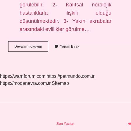
görülebilir. 2- Kalıtsal nörolojik
hastalıklarla ilişkili olduğu
düşünülmektedir. 3- Yakın akrabalar
arasındaki evlilikler görülme…
Disleksi
Devamını okuyun
Yorum Bırak
Ile
Nasıl
Başa
Çıkılır
https://warriforum.com
https://petmundo.com.tr
https://modanevra.com.tr
Sitemap
Sidebar
Son Yazılar