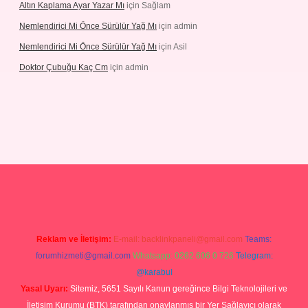
Altın Kaplama Ayar Yazar Mı
için
Sağlam
Nemlendirici Mi Önce Sürülür Yağ Mı
için
admin
Nemlendirici Mi Önce Sürülür Yağ Mı
için
Asil
Doktor Çubuğu Kaç Cm
için
admin
texper.xyz
Reklam ve İletişim:
E-mail:
backlinkpaneli@gmail.com
Teams:
forumhizmeti@gmail.com
Whatsapp: 0262 606 0 726
Telegram:
@karabul
Yasal Uyarı:
Sitemiz, 5651 Sayılı Kanun gereğince Bilgi Teknolojileri ve
İletişim Kurumu (BTK) tarafından onaylanmış bir Yer Sağlayıcı olarak