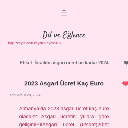
menüyü
Anasayfa
aç
Gizlilik Politikası
Dil ve Eğlence
İngilizceyle dolu keyifli bir yolculuk!
Yasal Uyarı
Hakkımızda
Etiket:
İsrailde asgari ücret ne kadar 2024
2023 Asgari Ücret Kaç Euro
Tarih: Aralık 28, 2024
Almanya’da 2023 asgari ücret kaç euro
olacak? Asgari ücretin yıllara göre
gelişimiYılAsgari ücret (€/saat)2022