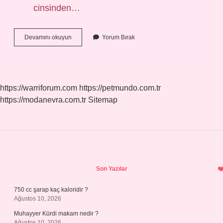
cinsinden…
2023
Devamını okuyun
Yorum Bırak
Asgari
Ücret
Kaç
Euro
https://warriforum.com
https://petmundo.com.tr
https://modanevra.com.tr
Sitemap
Sidebar
Son Yazılar
750 cc şarap kaç kaloridir ?
Ağustos 10, 2026
Muhayyer Kürdi makam nedir ?
Ağustos 10, 2026